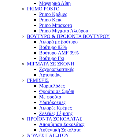
Μαγειρικά Λίπη
PRIMO POSTO
Primo Κρέμες
Primo Κεικ
Primo Μπισκοτα
Primo Μιγματα Αλεύρου
ΒΟΥΤΥΡΟ & ΠΡΟΪΟΝΤΑ ΒΟΥΤΥΡΟΥ
Λιπαρά με βούτυρο
Βούτυρο 82%
Βούτυρο AMF 99%
Βούτυρο Γκι
ΜΙΓΜΑΤΑ ΣΕ ΣΚΟΝΗ
Ζαχαροπλαστικής
Αρτοποιΐας
ΓΕΜΙΣΕΙΣ
Μαρμελάδες
Φρούτα σε Σιρόπι
Με φρούτα
Υδατόκρεμες
Λιπαρές Κρέμες
Ζελέδες Γέμισης
ΠΡΟΪΟΝΤΑ ΣΟΚΟΛΑΤΑΣ
Απομίμηση Σοκολάτας
Αυθεντική Σοκολάτα
Ά ΎΛΕΣ ΠΑΓΩΤΟΥ