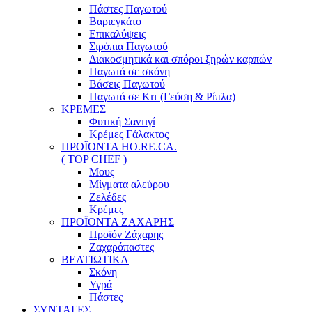
Πάστες Παγωτού
Βαριεγκάτο
Επικαλύψεις
Σιρόπια Παγωτού
Διακοσμητικά και σπόροι ξηρών καρπών
Παγωτά σε σκόνη
Βάσεις Παγωτού
Παγωτά σε Κιτ (Γεύση & Ρίπλα)
ΚΡΕΜΕΣ
Φυτική Σαντιγί
Κρέμες Γάλακτος
ΠΡΟΪΟΝΤΑ HO.RE.CA.
( TOP CHEF )
Μους
Μίγματα αλεύρου
Ζελέδες
Κρέμες
ΠΡΟΪΟΝΤΑ ΖΑΧΑΡΗΣ
Προϊόν Ζάχαρης
Ζαχαρόπαστες
ΒΕΛΤΙΩΤΙΚΑ
Σκόνη
Υγρά
Πάστες
ΣΥΝΤΑΓΕΣ