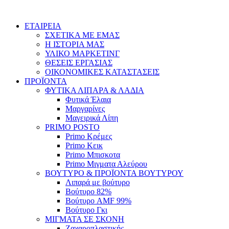
Skip
to
ΕΤΑΙΡΕΙΑ
content
ΣΧΕΤΙΚΑ ΜΕ ΕΜΑΣ
Η ΙΣΤΟΡΙΑ ΜΑΣ
ΥΛΙΚΟ ΜΑΡΚΕΤΙΝΓ
ΘΕΣΕΙΣ ΕΡΓΑΣΙΑΣ
ΟΙΚΟΝΟΜΙΚΕΣ ΚΑΤΑΣΤΑΣΕΙΣ
ΠΡΟΪΟΝΤΑ
ΦΥΤΙΚΑ ΛΙΠΑΡΑ & ΛΑΔΙΑ
Φυτικά Έλαια
Μαργαρίνες
Μαγειρικά Λίπη
PRIMO POSTO
Primo Κρέμες
Primo Κεικ
Primo Μπισκοτα
Primo Μιγματα Αλεύρου
ΒΟΥΤΥΡΟ & ΠΡΟΪΟΝΤΑ ΒΟΥΤΥΡΟΥ
Λιπαρά με βούτυρο
Βούτυρο 82%
Βούτυρο AMF 99%
Βούτυρο Γκι
ΜΙΓΜΑΤΑ ΣΕ ΣΚΟΝΗ
Ζαχαροπλαστικής