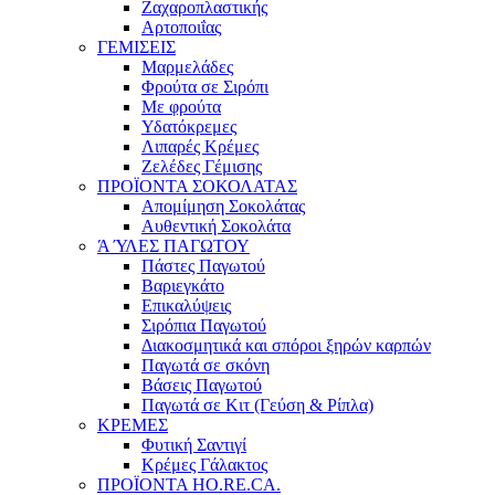
Ζαχαροπλαστικής
Αρτοποιΐας
ΓΕΜΙΣΕΙΣ
Μαρμελάδες
Φρούτα σε Σιρόπι
Με φρούτα
Υδατόκρεμες
Λιπαρές Κρέμες
Ζελέδες Γέμισης
ΠΡΟΪΟΝΤΑ ΣΟΚΟΛΑΤΑΣ
Απομίμηση Σοκολάτας
Αυθεντική Σοκολάτα
Ά ΎΛΕΣ ΠΑΓΩΤΟΥ
Πάστες Παγωτού
Βαριεγκάτο
Επικαλύψεις
Σιρόπια Παγωτού
Διακοσμητικά και σπόροι ξηρών καρπών
Παγωτά σε σκόνη
Βάσεις Παγωτού
Παγωτά σε Κιτ (Γεύση & Ρίπλα)
ΚΡΕΜΕΣ
Φυτική Σαντιγί
Κρέμες Γάλακτος
ΠΡΟΪΟΝΤΑ HO.RE.CA.