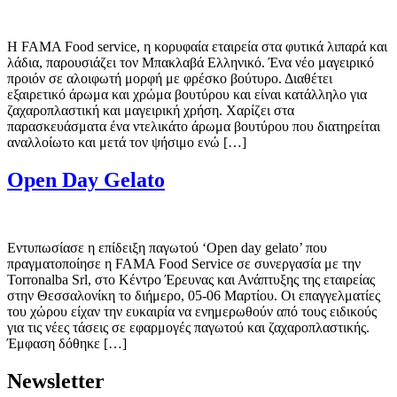
Η FAMA Food service, η κορυφαία εταιρεία στα φυτικά λιπαρά και
λάδια, παρουσιάζει τον Μπακλαβά Ελληνικό. Ένα νέο μαγειρικό
προιόν σε αλοιφωτή μορφή με φρέσκο βούτυρο. Διαθέτει
εξαιρετικό άρωμα και χρώμα βουτύρου και είναι κατάλληλο για
ζαχαροπλαστική και μαγειρική χρήση. Χαρίζει στα
παρασκευάσματα ένα ντελικάτο άρωμα βουτύρου που διατηρείται
αναλλοίωτο και μετά τον ψήσιμο ενώ […]
Open Day Gelato
Εντυπωσίασε η επίδειξη παγωτού ‘Open day gelato’ που
πραγματοποίησε η FAMA Food Service σε συνεργασία με την
Torronalba Srl, στο Κέντρο Έρευνας και Ανάπτυξης της εταιρείας
στην Θεσσαλονίκη το διήμερο, 05-06 Μαρτίου. Οι επαγγελματίες
του χώρου είχαν την ευκαιρία να ενημερωθούν από τους ειδικούς
για τις νέες τάσεις σε εφαρμογές παγωτού και ζαχαροπλαστικής.
Έμφαση δόθηκε […]
Νewsletter