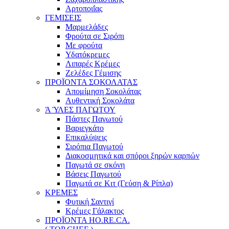
Αρτοποιΐας
ΓΕΜΙΣΕΙΣ
Μαρμελάδες
Φρούτα σε Σιρόπι
Με φρούτα
Υδατόκρεμες
Λιπαρές Κρέμες
Ζελέδες Γέμισης
ΠΡΟΪΟΝΤΑ ΣΟΚΟΛΑΤΑΣ
Απομίμηση Σοκολάτας
Αυθεντική Σοκολάτα
Ά ΎΛΕΣ ΠΑΓΩΤΟΥ
Πάστες Παγωτού
Βαριεγκάτο
Επικαλύψεις
Σιρόπια Παγωτού
Διακοσμητικά και σπόροι ξηρών καρπών
Παγωτά σε σκόνη
Βάσεις Παγωτού
Παγωτά σε Κιτ (Γεύση & Ρίπλα)
ΚΡΕΜΕΣ
Φυτική Σαντιγί
Κρέμες Γάλακτος
ΠΡΟΪΟΝΤΑ HO.RE.CA.