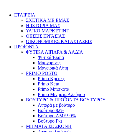
Skip
to
ΕΤΑΙΡΕΙΑ
content
ΣΧΕΤΙΚΑ ΜΕ ΕΜΑΣ
Η ΙΣΤΟΡΙΑ ΜΑΣ
ΥΛΙΚΟ ΜΑΡΚΕΤΙΝΓ
ΘΕΣΕΙΣ ΕΡΓΑΣΙΑΣ
ΟΙΚΟΝΟΜΙΚΕΣ ΚΑΤΑΣΤΑΣΕΙΣ
ΠΡΟΪΟΝΤΑ
ΦΥΤΙΚΑ ΛΙΠΑΡΑ & ΛΑΔΙΑ
Φυτικά Έλαια
Μαργαρίνες
Μαγειρικά Λίπη
PRIMO POSTO
Primo Κρέμες
Primo Κεικ
Primo Μπισκοτα
Primo Μιγματα Αλεύρου
ΒΟΥΤΥΡΟ & ΠΡΟΪΟΝΤΑ ΒΟΥΤΥΡΟΥ
Λιπαρά με βούτυρο
Βούτυρο 82%
Βούτυρο AMF 99%
Βούτυρο Γκι
ΜΙΓΜΑΤΑ ΣΕ ΣΚΟΝΗ
Ζαχαροπλαστικής