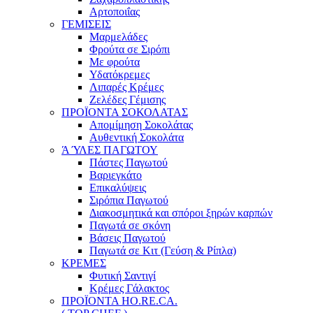
Αρτοποιΐας
ΓΕΜΙΣΕΙΣ
Μαρμελάδες
Φρούτα σε Σιρόπι
Με φρούτα
Υδατόκρεμες
Λιπαρές Κρέμες
Ζελέδες Γέμισης
ΠΡΟΪΟΝΤΑ ΣΟΚΟΛΑΤΑΣ
Απομίμηση Σοκολάτας
Αυθεντική Σοκολάτα
Ά ΎΛΕΣ ΠΑΓΩΤΟΥ
Πάστες Παγωτού
Βαριεγκάτο
Επικαλύψεις
Σιρόπια Παγωτού
Διακοσμητικά και σπόροι ξηρών καρπών
Παγωτά σε σκόνη
Βάσεις Παγωτού
Παγωτά σε Κιτ (Γεύση & Ρίπλα)
ΚΡΕΜΕΣ
Φυτική Σαντιγί
Κρέμες Γάλακτος
ΠΡΟΪΟΝΤΑ HO.RE.CA.