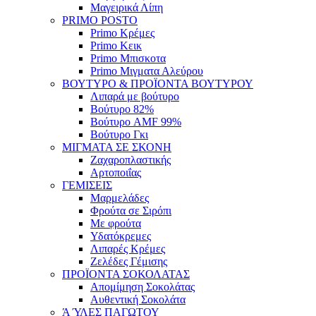
Μαγειρικά Λίπη
PRIMO POSTO
Primo Κρέμες
Primo Κεικ
Primo Μπισκοτα
Primo Μιγματα Αλεύρου
ΒΟΥΤΥΡΟ & ΠΡΟΪΟΝΤΑ ΒΟΥΤΥΡΟΥ
Λιπαρά με βούτυρο
Βούτυρο 82%
Βούτυρο AMF 99%
Βούτυρο Γκι
ΜΙΓΜΑΤΑ ΣΕ ΣΚΟΝΗ
Ζαχαροπλαστικής
Αρτοποιΐας
ΓΕΜΙΣΕΙΣ
Μαρμελάδες
Φρούτα σε Σιρόπι
Με φρούτα
Υδατόκρεμες
Λιπαρές Κρέμες
Ζελέδες Γέμισης
ΠΡΟΪΟΝΤΑ ΣΟΚΟΛΑΤΑΣ
Απομίμηση Σοκολάτας
Αυθεντική Σοκολάτα
Ά ΎΛΕΣ ΠΑΓΩΤΟΥ