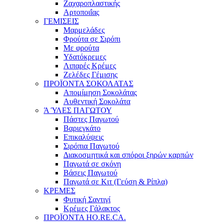
Ζαχαροπλαστικής
Αρτοποιΐας
ΓΕΜΙΣΕΙΣ
Μαρμελάδες
Φρούτα σε Σιρόπι
Με φρούτα
Υδατόκρεμες
Λιπαρές Κρέμες
Ζελέδες Γέμισης
ΠΡΟΪΟΝΤΑ ΣΟΚΟΛΑΤΑΣ
Απομίμηση Σοκολάτας
Αυθεντική Σοκολάτα
Ά ΎΛΕΣ ΠΑΓΩΤΟΥ
Πάστες Παγωτού
Βαριεγκάτο
Επικαλύψεις
Σιρόπια Παγωτού
Διακοσμητικά και σπόροι ξηρών καρπών
Παγωτά σε σκόνη
Βάσεις Παγωτού
Παγωτά σε Κιτ (Γεύση & Ρίπλα)
ΚΡΕΜΕΣ
Φυτική Σαντιγί
Κρέμες Γάλακτος
ΠΡΟΪΟΝΤΑ HO.RE.CA.