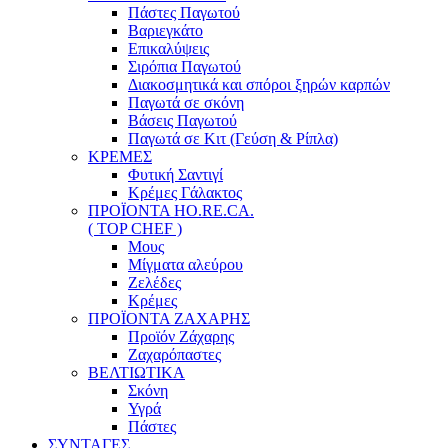
Πάστες Παγωτού
Βαριεγκάτο
Επικαλύψεις
Σιρόπια Παγωτού
Διακοσμητικά και σπόροι ξηρών καρπών
Παγωτά σε σκόνη
Βάσεις Παγωτού
Παγωτά σε Κιτ (Γεύση & Ρίπλα)
ΚΡΕΜΕΣ
Φυτική Σαντιγί
Κρέμες Γάλακτος
ΠΡΟΪΟΝΤΑ HO.RE.CA.
( TOP CHEF )
Μους
Μίγματα αλεύρου
Ζελέδες
Κρέμες
ΠΡΟΪΟΝΤΑ ΖΑΧΑΡΗΣ
Προϊόν Ζάχαρης
Ζαχαρόπαστες
ΒΕΛΤΙΩΤΙΚΑ
Σκόνη
Υγρά
Πάστες
ΣΥΝΤΑΓΕΣ