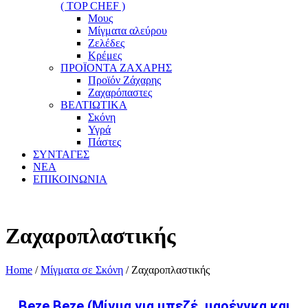
( TOP CHEF )
Μους
Μίγματα αλεύρου
Ζελέδες
Κρέμες
ΠΡΟΪΟΝΤΑ ΖΑΧΑΡΗΣ
Προϊόν Ζάχαρης
Ζαχαρόπαστες
ΒΕΛΤΙΩΤΙΚΑ
Σκόνη
Υγρά
Πάστες
ΣΥΝΤΑΓΕΣ
ΝΕΑ
ΕΠΙΚΟΙΝΩΝΙΑ
Ζαχαροπλαστικής
Home
/
Μίγματα σε Σκόνη
/ Ζαχαροπλαστικής
Beze Beze (Μίγμα για μπεζέ, μαρένγκα και