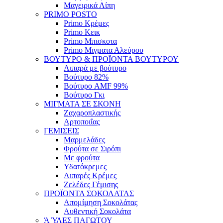
Μαγειρικά Λίπη
PRIMO POSTO
Primo Κρέμες
Primo Κεικ
Primo Μπισκοτα
Primo Μιγματα Αλεύρου
ΒΟΥΤΥΡΟ & ΠΡΟΪΟΝΤΑ ΒΟΥΤΥΡΟΥ
Λιπαρά με βούτυρο
Βούτυρο 82%
Βούτυρο AMF 99%
Βούτυρο Γκι
ΜΙΓΜΑΤΑ ΣΕ ΣΚΟΝΗ
Ζαχαροπλαστικής
Αρτοποιΐας
ΓΕΜΙΣΕΙΣ
Μαρμελάδες
Φρούτα σε Σιρόπι
Με φρούτα
Υδατόκρεμες
Λιπαρές Κρέμες
Ζελέδες Γέμισης
ΠΡΟΪΟΝΤΑ ΣΟΚΟΛΑΤΑΣ
Απομίμηση Σοκολάτας
Αυθεντική Σοκολάτα
Ά ΎΛΕΣ ΠΑΓΩΤΟΥ