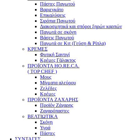
Πάστες Παγωτού
Βαριεγκάτο
Επικαλύψεις
Σιρόπια Παγωτού
Διακοσμητικά και σπόροι ξηρών καρπών
Παγωτά σε σκόνη
Βάσεις Παγωτού
Παγωτά σε Κιτ (Γεύση & Ρίπλα)
ΚΡΕΜΕΣ
Φυτική Σαντιγί
Κρέμες Γάλακτος
ΠΡΟΪΟΝΤΑ HO.RE.CA.
( TOP CHEF )
Μους
Μίγματα αλεύρου
Ζελέδες
Κρέμες
ΠΡΟΪΟΝΤΑ ΖΑΧΑΡΗΣ
Προϊόν Ζάχαρης
Ζαχαρόπαστες
ΒΕΛΤΙΩΤΙΚΑ
Σκόνη
Υγρά
Πάστες
ΣΥΝΤΑΓΕΣ