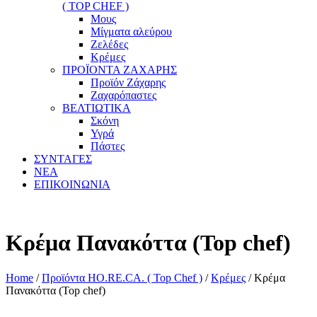
( TOP CHEF )
Μους
Μίγματα αλεύρου
Ζελέδες
Κρέμες
ΠΡΟΪΟΝΤΑ ΖΑΧΑΡΗΣ
Προϊόν Ζάχαρης
Ζαχαρόπαστες
ΒΕΛΤΙΩΤΙΚΑ
Σκόνη
Υγρά
Πάστες
ΣΥΝΤΑΓΕΣ
ΝΕΑ
ΕΠΙΚΟΙΝΩΝΙΑ
Κρέμα Πανακόττα (Top chef)
Home
/
Προϊόντα HO.RE.CA. ( Top Chef )
/
Κρέμες
/ Κρέμα
Πανακόττα (Top chef)