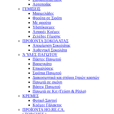
Αρτοποιΐας
ΓΕΜΙΣΕΙΣ
Μαρμελάδες
Φρούτα σε Σιρόπι
Με φρούτα
Υδατόκρεμες
Λιπαρές Κρέμες
Ζελέδες Γέμισης
ΠΡΟΪΟΝΤΑ ΣΟΚΟΛΑΤΑΣ
Απομίμηση Σοκολάτας
Αυθεντική Σοκολάτα
Ά ΎΛΕΣ ΠΑΓΩΤΟΥ
Πάστες Παγωτού
Βαριεγκάτο
Επικαλύψεις
Σιρόπια Παγωτού
Διακοσμητικά και σπόροι ξηρών καρπών
Παγωτά σε σκόνη
Βάσεις Παγωτού
Παγωτά σε Κιτ (Γεύση & Ρίπλα)
ΚΡΕΜΕΣ
Φυτική Σαντιγί
Κρέμες Γάλακτος
ΠΡΟΪΟΝΤΑ HO.RE.CA.