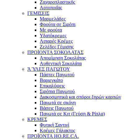
Ζαχαροπλαστικής
Αρτοποιΐας
ΓΕΜΙΣΕΙΣ
Μαρμελάδες
Φρούτα σε Σιρόπι
Με φρούτα
Υδατόκρεμες
Λιπαρές Κρέμες
Ζελέδες Γέμισης
ΠΡΟΪΟΝΤΑ ΣΟΚΟΛΑΤΑΣ
Απομίμηση Σοκολάτας
Αυθεντική Σοκολάτα
Ά ΎΛΕΣ ΠΑΓΩΤΟΥ
Πάστες Παγωτού
Βαριεγκάτο
Επικαλύψεις
Σιρόπια Παγωτού
Διακοσμητικά και σπόροι ξηρών καρπών
Παγωτά σε σκόνη
Βάσεις Παγωτού
Παγωτά σε Κιτ (Γεύση & Ρίπλα)
ΚΡΕΜΕΣ
Φυτική Σαντιγί
Κρέμες Γάλακτος
ΠΡΟΪΟΝΤΑ HO.RE.CA.