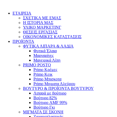
Skip
to
ΕΤΑΙΡΕΙΑ
content
ΣΧΕΤΙΚΑ ΜΕ ΕΜΑΣ
Η ΙΣΤΟΡΙΑ ΜΑΣ
ΥΛΙΚΟ ΜΑΡΚΕΤΙΝΓ
ΘΕΣΕΙΣ ΕΡΓΑΣΙΑΣ
ΟΙΚΟΝΟΜΙΚΕΣ ΚΑΤΑΣΤΑΣΕΙΣ
ΠΡΟΪΟΝΤΑ
ΦΥΤΙΚΑ ΛΙΠΑΡΑ & ΛΑΔΙΑ
Φυτικά Έλαια
Μαργαρίνες
Μαγειρικά Λίπη
PRIMO POSTO
Primo Κρέμες
Primo Κεικ
Primo Μπισκοτα
Primo Μιγματα Αλεύρου
ΒΟΥΤΥΡΟ & ΠΡΟΪΟΝΤΑ ΒΟΥΤΥΡΟΥ
Λιπαρά με βούτυρο
Βούτυρο 82%
Βούτυρο AMF 99%
Βούτυρο Γκι
ΜΙΓΜΑΤΑ ΣΕ ΣΚΟΝΗ
Ζαχαροπλαστικής