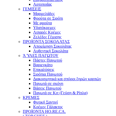
Αρτοποιΐας
ΓΕΜΙΣΕΙΣ
Μαρμελάδες
Φρούτα σε Σιρόπι
Με φρούτα
Υδατόκρεμες
Λιπαρές Κρέμες
Ζελέδες Γέμισης
ΠΡΟΪΟΝΤΑ ΣΟΚΟΛΑΤΑΣ
Απομίμηση Σοκολάτας
Αυθεντική Σοκολάτα
Ά ΎΛΕΣ ΠΑΓΩΤΟΥ
Πάστες Παγωτού
Βαριεγκάτο
Επικαλύψεις
Σιρόπια Παγωτού
Διακοσμητικά και σπόροι ξηρών καρπών
Παγωτά σε σκόνη
Βάσεις Παγωτού
Παγωτά σε Κιτ (Γεύση & Ρίπλα)
ΚΡΕΜΕΣ
Φυτική Σαντιγί
Κρέμες Γάλακτος
ΠΡΟΪΟΝΤΑ HO.RE.CA.