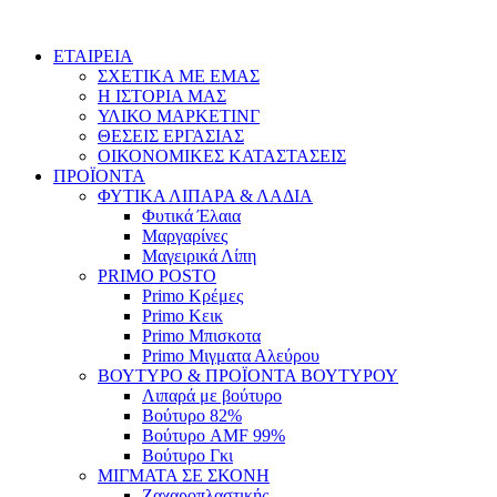
Skip
to
ΕΤΑΙΡΕΙΑ
content
ΣΧΕΤΙΚΑ ΜΕ ΕΜΑΣ
Η ΙΣΤΟΡΙΑ ΜΑΣ
ΥΛΙΚΟ ΜΑΡΚΕΤΙΝΓ
ΘΕΣΕΙΣ ΕΡΓΑΣΙΑΣ
ΟΙΚΟΝΟΜΙΚΕΣ ΚΑΤΑΣΤΑΣΕΙΣ
ΠΡΟΪΟΝΤΑ
ΦΥΤΙΚΑ ΛΙΠΑΡΑ & ΛΑΔΙΑ
Φυτικά Έλαια
Μαργαρίνες
Μαγειρικά Λίπη
PRIMO POSTO
Primo Κρέμες
Primo Κεικ
Primo Μπισκοτα
Primo Μιγματα Αλεύρου
ΒΟΥΤΥΡΟ & ΠΡΟΪΟΝΤΑ ΒΟΥΤΥΡΟΥ
Λιπαρά με βούτυρο
Βούτυρο 82%
Βούτυρο AMF 99%
Βούτυρο Γκι
ΜΙΓΜΑΤΑ ΣΕ ΣΚΟΝΗ
Ζαχαροπλαστικής