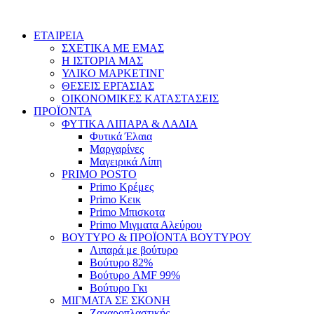
Skip
to
ΕΤΑΙΡΕΙΑ
content
ΣΧΕΤΙΚΑ ΜΕ ΕΜΑΣ
Η ΙΣΤΟΡΙΑ ΜΑΣ
ΥΛΙΚΟ ΜΑΡΚΕΤΙΝΓ
ΘΕΣΕΙΣ ΕΡΓΑΣΙΑΣ
ΟΙΚΟΝΟΜΙΚΕΣ ΚΑΤΑΣΤΑΣΕΙΣ
ΠΡΟΪΟΝΤΑ
ΦΥΤΙΚΑ ΛΙΠΑΡΑ & ΛΑΔΙΑ
Φυτικά Έλαια
Μαργαρίνες
Μαγειρικά Λίπη
PRIMO POSTO
Primo Κρέμες
Primo Κεικ
Primo Μπισκοτα
Primo Μιγματα Αλεύρου
ΒΟΥΤΥΡΟ & ΠΡΟΪΟΝΤΑ ΒΟΥΤΥΡΟΥ
Λιπαρά με βούτυρο
Βούτυρο 82%
Βούτυρο AMF 99%
Βούτυρο Γκι
ΜΙΓΜΑΤΑ ΣΕ ΣΚΟΝΗ
Ζαχαροπλαστικής