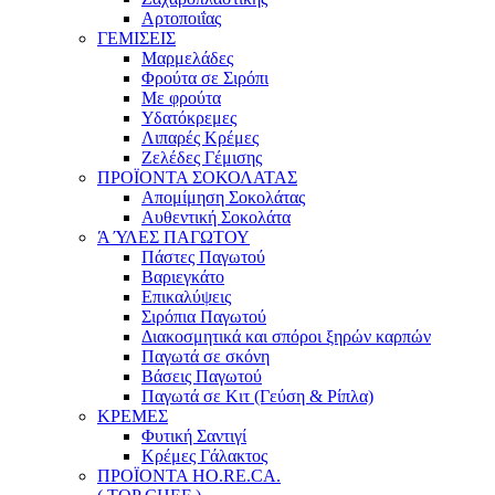
Αρτοποιΐας
ΓΕΜΙΣΕΙΣ
Μαρμελάδες
Φρούτα σε Σιρόπι
Με φρούτα
Υδατόκρεμες
Λιπαρές Κρέμες
Ζελέδες Γέμισης
ΠΡΟΪΟΝΤΑ ΣΟΚΟΛΑΤΑΣ
Απομίμηση Σοκολάτας
Αυθεντική Σοκολάτα
Ά ΎΛΕΣ ΠΑΓΩΤΟΥ
Πάστες Παγωτού
Βαριεγκάτο
Επικαλύψεις
Σιρόπια Παγωτού
Διακοσμητικά και σπόροι ξηρών καρπών
Παγωτά σε σκόνη
Βάσεις Παγωτού
Παγωτά σε Κιτ (Γεύση & Ρίπλα)
ΚΡΕΜΕΣ
Φυτική Σαντιγί
Κρέμες Γάλακτος
ΠΡΟΪΟΝΤΑ HO.RE.CA.