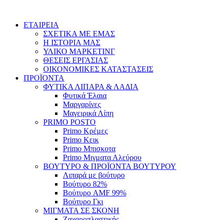
Skip
to
ΕΤΑΙΡΕΙΑ
content
ΣΧΕΤΙΚΑ ΜΕ ΕΜΑΣ
Η ΙΣΤΟΡΙΑ ΜΑΣ
ΥΛΙΚΟ ΜΑΡΚΕΤΙΝΓ
ΘΕΣΕΙΣ ΕΡΓΑΣΙΑΣ
ΟΙΚΟΝΟΜΙΚΕΣ ΚΑΤΑΣΤΑΣΕΙΣ
ΠΡΟΪΟΝΤΑ
ΦΥΤΙΚΑ ΛΙΠΑΡΑ & ΛΑΔΙΑ
Φυτικά Έλαια
Μαργαρίνες
Μαγειρικά Λίπη
PRIMO POSTO
Primo Κρέμες
Primo Κεικ
Primo Μπισκοτα
Primo Μιγματα Αλεύρου
ΒΟΥΤΥΡΟ & ΠΡΟΪΟΝΤΑ ΒΟΥΤΥΡΟΥ
Λιπαρά με βούτυρο
Βούτυρο 82%
Βούτυρο AMF 99%
Βούτυρο Γκι
ΜΙΓΜΑΤΑ ΣΕ ΣΚΟΝΗ
Ζαχαροπλαστικής