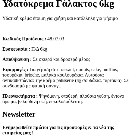
Υδατόκρεμα Γάλακτος 6kg
Υδατική κρέμα έτοιμη για χρήση και κατάλληλη για ψήσιμο
Κωδικός Προϊόντος :
48.07.03
Συσκευασία :
Π/Δ 6kg
Αποθήκευση :
Σε σκιερό και δροσερό μέρος
Εφαρμογές :
Για γέμιση σε croissant, donuts, cake, muffins,
τσουρέκια, brioche, μαλακά κουλουράκια. Αυτούσια
αντικαθιστώντας την κρέμα patisserie (πχ σουδάκια, ταρτάκια). Σε
συνδυασμό με φυτική σαντιγί.
Πλεονεκτήματα :
Ψηνόμενη, σταθερή, πλούσια γεύση, έντονο
άρωμα, βελούδινη υφή, ευκολοδούλευτη.
Νewsletter
Ενημερωθείτε πρώτοι για τις προσφορές & τα νέα της
εταιρείας μας !