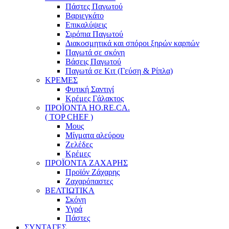
Πάστες Παγωτού
Βαριεγκάτο
Επικαλύψεις
Σιρόπια Παγωτού
Διακοσμητικά και σπόροι ξηρών καρπών
Παγωτά σε σκόνη
Βάσεις Παγωτού
Παγωτά σε Κιτ (Γεύση & Ρίπλα)
ΚΡΕΜΕΣ
Φυτική Σαντιγί
Κρέμες Γάλακτος
ΠΡΟΪΟΝΤΑ HO.RE.CA.
( TOP CHEF )
Μους
Μίγματα αλεύρου
Ζελέδες
Κρέμες
ΠΡΟΪΟΝΤΑ ΖΑΧΑΡΗΣ
Προϊόν Ζάχαρης
Ζαχαρόπαστες
ΒΕΛΤΙΩΤΙΚΑ
Σκόνη
Υγρά
Πάστες
ΣΥΝΤΑΓΕΣ