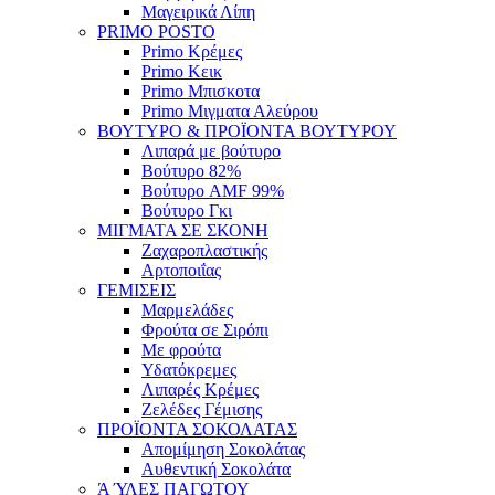
Μαγειρικά Λίπη
PRIMO POSTO
Primo Κρέμες
Primo Κεικ
Primo Μπισκοτα
Primo Μιγματα Αλεύρου
ΒΟΥΤΥΡΟ & ΠΡΟΪΟΝΤΑ ΒΟΥΤΥΡΟΥ
Λιπαρά με βούτυρο
Βούτυρο 82%
Βούτυρο AMF 99%
Βούτυρο Γκι
ΜΙΓΜΑΤΑ ΣΕ ΣΚΟΝΗ
Ζαχαροπλαστικής
Αρτοποιΐας
ΓΕΜΙΣΕΙΣ
Μαρμελάδες
Φρούτα σε Σιρόπι
Με φρούτα
Υδατόκρεμες
Λιπαρές Κρέμες
Ζελέδες Γέμισης
ΠΡΟΪΟΝΤΑ ΣΟΚΟΛΑΤΑΣ
Απομίμηση Σοκολάτας
Αυθεντική Σοκολάτα
Ά ΎΛΕΣ ΠΑΓΩΤΟΥ