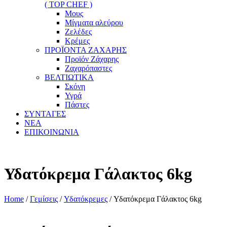
( TOP CHEF )
Μους
Μίγματα αλεύρου
Ζελέδες
Κρέμες
ΠΡΟΪΟΝΤΑ ΖΑΧΑΡΗΣ
Προϊόν Ζάχαρης
Ζαχαρόπαστες
ΒΕΛΤΙΩΤΙΚΑ
Σκόνη
Υγρά
Πάστες
ΣΥΝΤΑΓΕΣ
ΝΕΑ
ΕΠΙΚΟΙΝΩΝΙΑ
Υδατόκρεμα Γάλακτος 6kg
Home
/
Γεμίσεις
/
Υδατόκρεμες
/ Υδατόκρεμα Γάλακτος 6kg