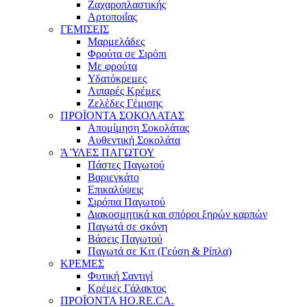
Ζαχαροπλαστικής
Αρτοποιΐας
ΓΕΜΙΣΕΙΣ
Μαρμελάδες
Φρούτα σε Σιρόπι
Με φρούτα
Υδατόκρεμες
Λιπαρές Κρέμες
Ζελέδες Γέμισης
ΠΡΟΪΟΝΤΑ ΣΟΚΟΛΑΤΑΣ
Απομίμηση Σοκολάτας
Αυθεντική Σοκολάτα
Ά ΎΛΕΣ ΠΑΓΩΤΟΥ
Πάστες Παγωτού
Βαριεγκάτο
Επικαλύψεις
Σιρόπια Παγωτού
Διακοσμητικά και σπόροι ξηρών καρπών
Παγωτά σε σκόνη
Βάσεις Παγωτού
Παγωτά σε Κιτ (Γεύση & Ρίπλα)
ΚΡΕΜΕΣ
Φυτική Σαντιγί
Κρέμες Γάλακτος
ΠΡΟΪΟΝΤΑ HO.RE.CA.