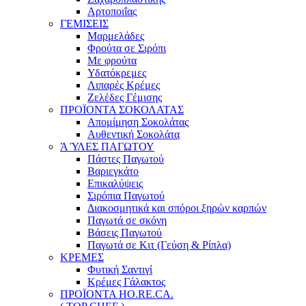
Αρτοποιΐας
ΓΕΜΙΣΕΙΣ
Μαρμελάδες
Φρούτα σε Σιρόπι
Με φρούτα
Υδατόκρεμες
Λιπαρές Κρέμες
Ζελέδες Γέμισης
ΠΡΟΪΟΝΤΑ ΣΟΚΟΛΑΤΑΣ
Απομίμηση Σοκολάτας
Αυθεντική Σοκολάτα
Ά ΎΛΕΣ ΠΑΓΩΤΟΥ
Πάστες Παγωτού
Βαριεγκάτο
Επικαλύψεις
Σιρόπια Παγωτού
Διακοσμητικά και σπόροι ξηρών καρπών
Παγωτά σε σκόνη
Βάσεις Παγωτού
Παγωτά σε Κιτ (Γεύση & Ρίπλα)
ΚΡΕΜΕΣ
Φυτική Σαντιγί
Κρέμες Γάλακτος
ΠΡΟΪΟΝΤΑ HO.RE.CA.