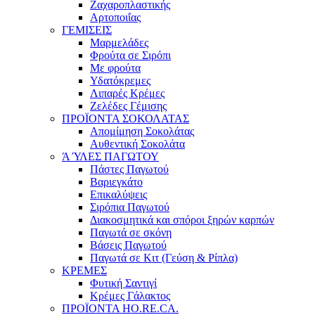
Ζαχαροπλαστικής
Αρτοποιΐας
ΓΕΜΙΣΕΙΣ
Μαρμελάδες
Φρούτα σε Σιρόπι
Με φρούτα
Υδατόκρεμες
Λιπαρές Κρέμες
Ζελέδες Γέμισης
ΠΡΟΪΟΝΤΑ ΣΟΚΟΛΑΤΑΣ
Απομίμηση Σοκολάτας
Αυθεντική Σοκολάτα
Ά ΎΛΕΣ ΠΑΓΩΤΟΥ
Πάστες Παγωτού
Βαριεγκάτο
Επικαλύψεις
Σιρόπια Παγωτού
Διακοσμητικά και σπόροι ξηρών καρπών
Παγωτά σε σκόνη
Βάσεις Παγωτού
Παγωτά σε Κιτ (Γεύση & Ρίπλα)
ΚΡΕΜΕΣ
Φυτική Σαντιγί
Κρέμες Γάλακτος
ΠΡΟΪΟΝΤΑ HO.RE.CA.