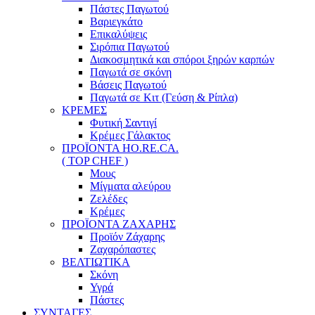
Πάστες Παγωτού
Βαριεγκάτο
Επικαλύψεις
Σιρόπια Παγωτού
Διακοσμητικά και σπόροι ξηρών καρπών
Παγωτά σε σκόνη
Βάσεις Παγωτού
Παγωτά σε Κιτ (Γεύση & Ρίπλα)
ΚΡΕΜΕΣ
Φυτική Σαντιγί
Κρέμες Γάλακτος
ΠΡΟΪΟΝΤΑ HO.RE.CA.
( TOP CHEF )
Μους
Μίγματα αλεύρου
Ζελέδες
Κρέμες
ΠΡΟΪΟΝΤΑ ΖΑΧΑΡΗΣ
Προϊόν Ζάχαρης
Ζαχαρόπαστες
ΒΕΛΤΙΩΤΙΚΑ
Σκόνη
Υγρά
Πάστες
ΣΥΝΤΑΓΕΣ