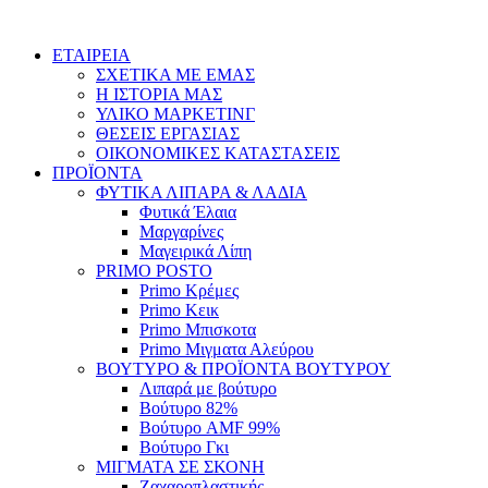
Skip
to
ΕΤΑΙΡΕΙΑ
content
ΣΧΕΤΙΚΑ ΜΕ ΕΜΑΣ
Η ΙΣΤΟΡΙΑ ΜΑΣ
ΥΛΙΚΟ ΜΑΡΚΕΤΙΝΓ
ΘΕΣΕΙΣ ΕΡΓΑΣΙΑΣ
ΟΙΚΟΝΟΜΙΚΕΣ ΚΑΤΑΣΤΑΣΕΙΣ
ΠΡΟΪΟΝΤΑ
ΦΥΤΙΚΑ ΛΙΠΑΡΑ & ΛΑΔΙΑ
Φυτικά Έλαια
Μαργαρίνες
Μαγειρικά Λίπη
PRIMO POSTO
Primo Κρέμες
Primo Κεικ
Primo Μπισκοτα
Primo Μιγματα Αλεύρου
ΒΟΥΤΥΡΟ & ΠΡΟΪΟΝΤΑ ΒΟΥΤΥΡΟΥ
Λιπαρά με βούτυρο
Βούτυρο 82%
Βούτυρο AMF 99%
Βούτυρο Γκι
ΜΙΓΜΑΤΑ ΣΕ ΣΚΟΝΗ
Ζαχαροπλαστικής