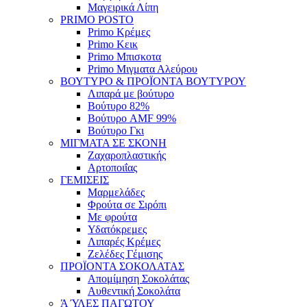
Μαγειρικά Λίπη
PRIMO POSTO
Primo Κρέμες
Primo Κεικ
Primo Μπισκοτα
Primo Μιγματα Αλεύρου
ΒΟΥΤΥΡΟ & ΠΡΟΪΟΝΤΑ ΒΟΥΤΥΡΟΥ
Λιπαρά με βούτυρο
Βούτυρο 82%
Βούτυρο AMF 99%
Βούτυρο Γκι
ΜΙΓΜΑΤΑ ΣΕ ΣΚΟΝΗ
Ζαχαροπλαστικής
Αρτοποιΐας
ΓΕΜΙΣΕΙΣ
Μαρμελάδες
Φρούτα σε Σιρόπι
Με φρούτα
Υδατόκρεμες
Λιπαρές Κρέμες
Ζελέδες Γέμισης
ΠΡΟΪΟΝΤΑ ΣΟΚΟΛΑΤΑΣ
Απομίμηση Σοκολάτας
Αυθεντική Σοκολάτα
Ά ΎΛΕΣ ΠΑΓΩΤΟΥ