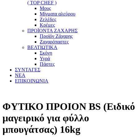
( TOP CHEF )
Μους
Μίγματα αλεύρου
Ζελέδες
Κρέμες
ΠΡΟΪΟΝΤΑ ΖΑΧΑΡΗΣ
Προϊόν Ζάχαρης
Ζαχαρόπαστες
ΒΕΛΤΙΩΤΙΚΑ
Σκόνη
Υγρά
Πάστες
ΣΥΝΤΑΓΕΣ
ΝΕΑ
ΕΠΙΚΟΙΝΩΝΙΑ
ΦΥΤΙΚΟ ΠΡΟΙΟΝ BS (Ειδικό
μαγειρικό για φύλλο
μπουγάτσας) 16kg