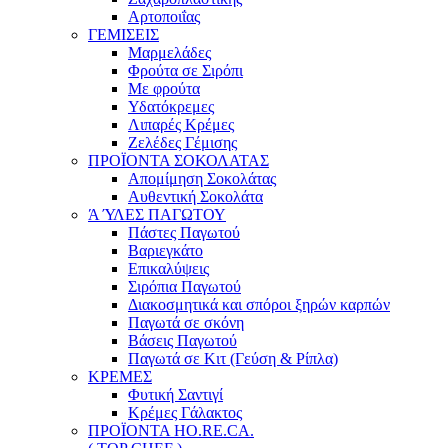
Αρτοποιΐας
ΓΕΜΙΣΕΙΣ
Μαρμελάδες
Φρούτα σε Σιρόπι
Με φρούτα
Υδατόκρεμες
Λιπαρές Κρέμες
Ζελέδες Γέμισης
ΠΡΟΪΟΝΤΑ ΣΟΚΟΛΑΤΑΣ
Απομίμηση Σοκολάτας
Αυθεντική Σοκολάτα
Ά ΎΛΕΣ ΠΑΓΩΤΟΥ
Πάστες Παγωτού
Βαριεγκάτο
Επικαλύψεις
Σιρόπια Παγωτού
Διακοσμητικά και σπόροι ξηρών καρπών
Παγωτά σε σκόνη
Βάσεις Παγωτού
Παγωτά σε Κιτ (Γεύση & Ρίπλα)
ΚΡΕΜΕΣ
Φυτική Σαντιγί
Κρέμες Γάλακτος
ΠΡΟΪΟΝΤΑ HO.RE.CA.