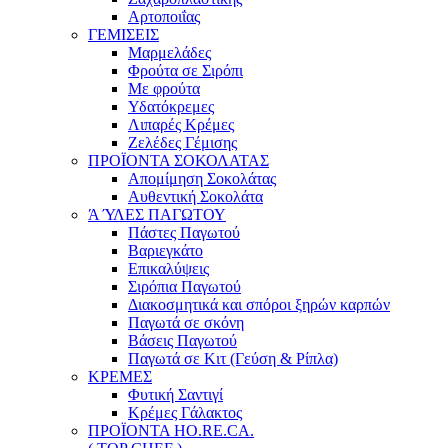
Αρτοποιΐας
ΓΕΜΙΣΕΙΣ
Μαρμελάδες
Φρούτα σε Σιρόπι
Με φρούτα
Υδατόκρεμες
Λιπαρές Κρέμες
Ζελέδες Γέμισης
ΠΡΟΪΟΝΤΑ ΣΟΚΟΛΑΤΑΣ
Απομίμηση Σοκολάτας
Αυθεντική Σοκολάτα
Ά ΎΛΕΣ ΠΑΓΩΤΟΥ
Πάστες Παγωτού
Βαριεγκάτο
Επικαλύψεις
Σιρόπια Παγωτού
Διακοσμητικά και σπόροι ξηρών καρπών
Παγωτά σε σκόνη
Βάσεις Παγωτού
Παγωτά σε Κιτ (Γεύση & Ρίπλα)
ΚΡΕΜΕΣ
Φυτική Σαντιγί
Κρέμες Γάλακτος
ΠΡΟΪΟΝΤΑ HO.RE.CA.