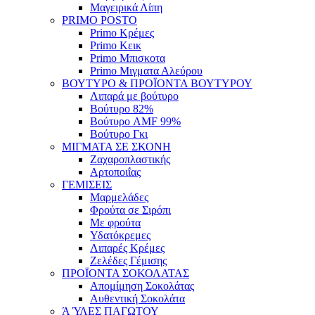
Μαγειρικά Λίπη
PRIMO POSTO
Primo Κρέμες
Primo Κεικ
Primo Μπισκοτα
Primo Μιγματα Αλεύρου
ΒΟΥΤΥΡΟ & ΠΡΟΪΟΝΤΑ ΒΟΥΤΥΡΟΥ
Λιπαρά με βούτυρο
Βούτυρο 82%
Βούτυρο AMF 99%
Βούτυρο Γκι
ΜΙΓΜΑΤΑ ΣΕ ΣΚΟΝΗ
Ζαχαροπλαστικής
Αρτοποιΐας
ΓΕΜΙΣΕΙΣ
Μαρμελάδες
Φρούτα σε Σιρόπι
Με φρούτα
Υδατόκρεμες
Λιπαρές Κρέμες
Ζελέδες Γέμισης
ΠΡΟΪΟΝΤΑ ΣΟΚΟΛΑΤΑΣ
Απομίμηση Σοκολάτας
Αυθεντική Σοκολάτα
Ά ΎΛΕΣ ΠΑΓΩΤΟΥ