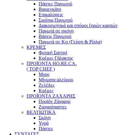
Πάστες Παγωτού
Βαριεγκάτο
Επικαλύψεις
Σιρόπια Παγωτού
Διακοσμητικά και σπόροι ξηρών καρπών
Παγωτά σε σκόνη
Βάσεις Παγωτού
Παγωτά σε Κιτ (Γεύση & Ρίπλα)
ΚΡΕΜΕΣ
Φυτική Σαντιγί
Κρέμες Γάλακτος
ΠΡΟΪΟΝΤΑ HO.RE.CA.
( TOP CHEF )
Μους
Μίγματα αλεύρου
Ζελέδες
Κρέμες
ΠΡΟΪΟΝΤΑ ΖΑΧΑΡΗΣ
Προϊόν Ζάχαρης
Ζαχαρόπαστες
ΒΕΛΤΙΩΤΙΚΑ
Σκόνη
Υγρά
Πάστες
ΣΥΝΤΑΓΕΣ