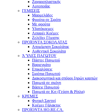
Ζαχαροπλαστικής
Αρτοποιΐας
ΓΕΜΙΣΕΙΣ
Μαρμελάδες
Φρούτα σε Σιρόπι
Με φρούτα
Υδατόκρεμες
Λιπαρές Κρέμες
Ζελέδες Γέμισης
ΠΡΟΪΟΝΤΑ ΣΟΚΟΛΑΤΑΣ
Απομίμηση Σοκολάτας
Αυθεντική Σοκολάτα
Ά ΎΛΕΣ ΠΑΓΩΤΟΥ
Πάστες Παγωτού
Βαριεγκάτο
Επικαλύψεις
Σιρόπια Παγωτού
Διακοσμητικά και σπόροι ξηρών καρπών
Παγωτά σε σκόνη
Βάσεις Παγωτού
Παγωτά σε Κιτ (Γεύση & Ρίπλα)
ΚΡΕΜΕΣ
Φυτική Σαντιγί
Κρέμες Γάλακτος
ΠΡΟΪΟΝΤΑ HO.RE.CA.