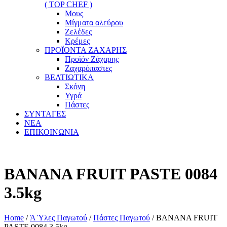
( TOP CHEF )
Μους
Μίγματα αλεύρου
Ζελέδες
Κρέμες
ΠΡΟΪΟΝΤΑ ΖΑΧΑΡΗΣ
Προϊόν Ζάχαρης
Ζαχαρόπαστες
ΒΕΛΤΙΩΤΙΚΑ
Σκόνη
Υγρά
Πάστες
ΣΥΝΤΑΓΕΣ
ΝΕΑ
ΕΠΙΚΟΙΝΩΝΙΑ
BANANA FRUIT PASTE 0084
3.5kg
Home
/
Ά Ύλες Παγωτού
/
Πάστες Παγωτού
/ BANANA FRUIT
PASTE 0084 3.5kg