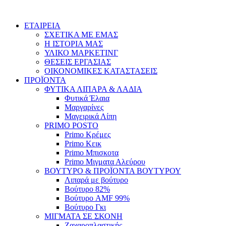
Skip
to
ΕΤΑΙΡΕΙΑ
content
ΣΧΕΤΙΚΑ ΜΕ ΕΜΑΣ
Η ΙΣΤΟΡΙΑ ΜΑΣ
ΥΛΙΚΟ ΜΑΡΚΕΤΙΝΓ
ΘΕΣΕΙΣ ΕΡΓΑΣΙΑΣ
ΟΙΚΟΝΟΜΙΚΕΣ ΚΑΤΑΣΤΑΣΕΙΣ
ΠΡΟΪΟΝΤΑ
ΦΥΤΙΚΑ ΛΙΠΑΡΑ & ΛΑΔΙΑ
Φυτικά Έλαια
Μαργαρίνες
Μαγειρικά Λίπη
PRIMO POSTO
Primo Κρέμες
Primo Κεικ
Primo Μπισκοτα
Primo Μιγματα Αλεύρου
ΒΟΥΤΥΡΟ & ΠΡΟΪΟΝΤΑ ΒΟΥΤΥΡΟΥ
Λιπαρά με βούτυρο
Βούτυρο 82%
Βούτυρο AMF 99%
Βούτυρο Γκι
ΜΙΓΜΑΤΑ ΣΕ ΣΚΟΝΗ
Ζαχαροπλαστικής