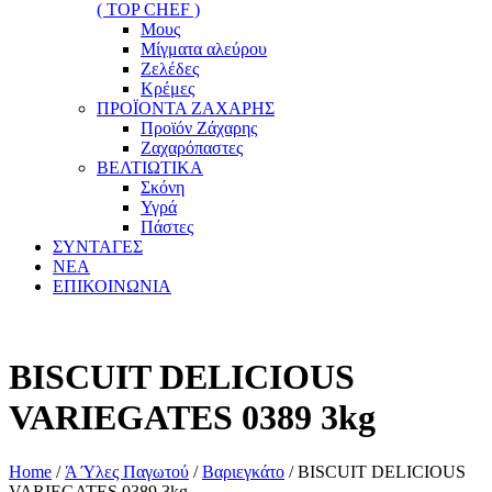
( TOP CHEF )
Μους
Μίγματα αλεύρου
Ζελέδες
Κρέμες
ΠΡΟΪΟΝΤΑ ΖΑΧΑΡΗΣ
Προϊόν Ζάχαρης
Ζαχαρόπαστες
ΒΕΛΤΙΩΤΙΚΑ
Σκόνη
Υγρά
Πάστες
ΣΥΝΤΑΓΕΣ
ΝΕΑ
ΕΠΙΚΟΙΝΩΝΙΑ
BISCUIT DELICIOUS
VARIEGATES 0389 3kg
Home
/
Ά Ύλες Παγωτού
/
Βαριεγκάτο
/ BISCUIT DELICIOUS
VARIEGATES 0389 3kg