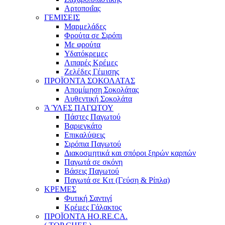
Αρτοποιΐας
ΓΕΜΙΣΕΙΣ
Μαρμελάδες
Φρούτα σε Σιρόπι
Με φρούτα
Υδατόκρεμες
Λιπαρές Κρέμες
Ζελέδες Γέμισης
ΠΡΟΪΟΝΤΑ ΣΟΚΟΛΑΤΑΣ
Απομίμηση Σοκολάτας
Αυθεντική Σοκολάτα
Ά ΎΛΕΣ ΠΑΓΩΤΟΥ
Πάστες Παγωτού
Βαριεγκάτο
Επικαλύψεις
Σιρόπια Παγωτού
Διακοσμητικά και σπόροι ξηρών καρπών
Παγωτά σε σκόνη
Βάσεις Παγωτού
Παγωτά σε Κιτ (Γεύση & Ρίπλα)
ΚΡΕΜΕΣ
Φυτική Σαντιγί
Κρέμες Γάλακτος
ΠΡΟΪΟΝΤΑ HO.RE.CA.