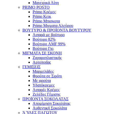
Μαγειρικά Λίπη
PRIMO POSTO
Primo Κρέμες
Primo Κεικ
Primo Μπισκοτα
Primo Μιγματα Αλεύρου
ΒΟΥΤΥΡΟ & ΠΡΟΪΟΝΤΑ ΒΟΥΤΥΡΟΥ
Λιπαρά με βούτυρο
Βούτυρο 82%
Βούτυρο AMF 99%
Βούτυρο Γκι
ΜΙΓΜΑΤΑ ΣΕ ΣΚΟΝΗ
Ζαχαροπλαστικής
Αρτοποιΐας
ΓΕΜΙΣΕΙΣ
Μαρμελάδες
Φρούτα σε Σιρόπι
Με φρούτα
Υδατόκρεμες
Λιπαρές Κρέμες
Ζελέδες Γέμισης
ΠΡΟΪΟΝΤΑ ΣΟΚΟΛΑΤΑΣ
Απομίμηση Σοκολάτας
Αυθεντική Σοκολάτα
Ά ΎΛΕΣ ΠΑΓΩΤΟΥ