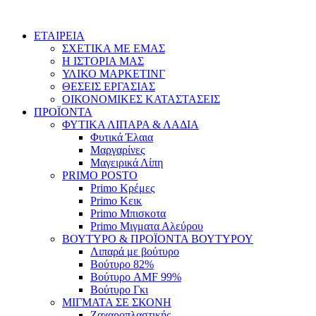
Skip
to
ΕΤΑΙΡΕΙΑ
content
ΣΧΕΤΙΚΑ ΜΕ ΕΜΑΣ
Η ΙΣΤΟΡΙΑ ΜΑΣ
ΥΛΙΚΟ ΜΑΡΚΕΤΙΝΓ
ΘΕΣΕΙΣ ΕΡΓΑΣΙΑΣ
ΟΙΚΟΝΟΜΙΚΕΣ ΚΑΤΑΣΤΑΣΕΙΣ
ΠΡΟΪΟΝΤΑ
ΦΥΤΙΚΑ ΛΙΠΑΡΑ & ΛΑΔΙΑ
Φυτικά Έλαια
Μαργαρίνες
Μαγειρικά Λίπη
PRIMO POSTO
Primo Κρέμες
Primo Κεικ
Primo Μπισκοτα
Primo Μιγματα Αλεύρου
ΒΟΥΤΥΡΟ & ΠΡΟΪΟΝΤΑ ΒΟΥΤΥΡΟΥ
Λιπαρά με βούτυρο
Βούτυρο 82%
Βούτυρο AMF 99%
Βούτυρο Γκι
ΜΙΓΜΑΤΑ ΣΕ ΣΚΟΝΗ
Ζαχαροπλαστικής