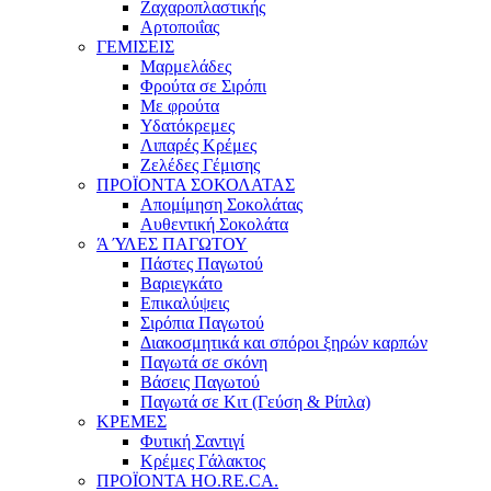
Ζαχαροπλαστικής
Αρτοποιΐας
ΓΕΜΙΣΕΙΣ
Μαρμελάδες
Φρούτα σε Σιρόπι
Με φρούτα
Υδατόκρεμες
Λιπαρές Κρέμες
Ζελέδες Γέμισης
ΠΡΟΪΟΝΤΑ ΣΟΚΟΛΑΤΑΣ
Απομίμηση Σοκολάτας
Αυθεντική Σοκολάτα
Ά ΎΛΕΣ ΠΑΓΩΤΟΥ
Πάστες Παγωτού
Βαριεγκάτο
Επικαλύψεις
Σιρόπια Παγωτού
Διακοσμητικά και σπόροι ξηρών καρπών
Παγωτά σε σκόνη
Βάσεις Παγωτού
Παγωτά σε Κιτ (Γεύση & Ρίπλα)
ΚΡΕΜΕΣ
Φυτική Σαντιγί
Κρέμες Γάλακτος
ΠΡΟΪΟΝΤΑ HO.RE.CA.