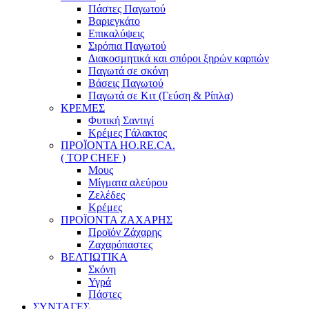
Πάστες Παγωτού
Βαριεγκάτο
Επικαλύψεις
Σιρόπια Παγωτού
Διακοσμητικά και σπόροι ξηρών καρπών
Παγωτά σε σκόνη
Βάσεις Παγωτού
Παγωτά σε Κιτ (Γεύση & Ρίπλα)
ΚΡΕΜΕΣ
Φυτική Σαντιγί
Κρέμες Γάλακτος
ΠΡΟΪΟΝΤΑ HO.RE.CA.
( TOP CHEF )
Μους
Μίγματα αλεύρου
Ζελέδες
Κρέμες
ΠΡΟΪΟΝΤΑ ΖΑΧΑΡΗΣ
Προϊόν Ζάχαρης
Ζαχαρόπαστες
ΒΕΛΤΙΩΤΙΚΑ
Σκόνη
Υγρά
Πάστες
ΣΥΝΤΑΓΕΣ