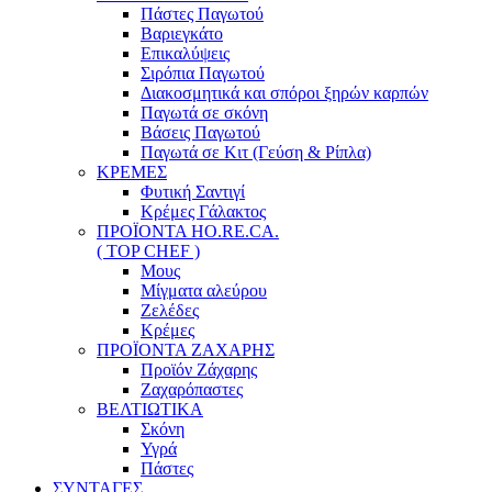
Πάστες Παγωτού
Βαριεγκάτο
Επικαλύψεις
Σιρόπια Παγωτού
Διακοσμητικά και σπόροι ξηρών καρπών
Παγωτά σε σκόνη
Βάσεις Παγωτού
Παγωτά σε Κιτ (Γεύση & Ρίπλα)
ΚΡΕΜΕΣ
Φυτική Σαντιγί
Κρέμες Γάλακτος
ΠΡΟΪΟΝΤΑ HO.RE.CA.
( TOP CHEF )
Μους
Μίγματα αλεύρου
Ζελέδες
Κρέμες
ΠΡΟΪΟΝΤΑ ΖΑΧΑΡΗΣ
Προϊόν Ζάχαρης
Ζαχαρόπαστες
ΒΕΛΤΙΩΤΙΚΑ
Σκόνη
Υγρά
Πάστες
ΣΥΝΤΑΓΕΣ