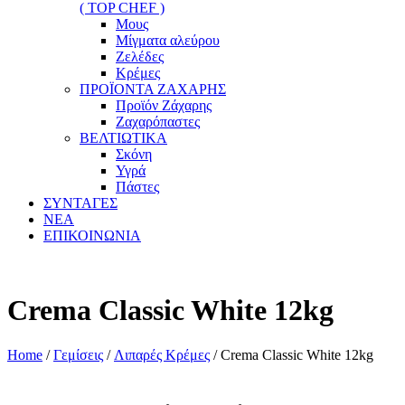
( TOP CHEF )
Μους
Μίγματα αλεύρου
Ζελέδες
Κρέμες
ΠΡΟΪΟΝΤΑ ΖΑΧΑΡΗΣ
Προϊόν Ζάχαρης
Ζαχαρόπαστες
ΒΕΛΤΙΩΤΙΚΑ
Σκόνη
Υγρά
Πάστες
ΣΥΝΤΑΓΕΣ
ΝΕΑ
ΕΠΙΚΟΙΝΩΝΙΑ
Crema Classic White 12kg
Home
/
Γεμίσεις
/
Λιπαρές Κρέμες
/ Crema Classic White 12kg