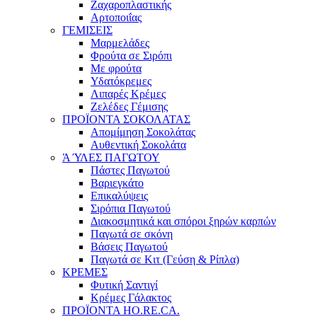
Ζαχαροπλαστικής
Αρτοποιΐας
ΓΕΜΙΣΕΙΣ
Μαρμελάδες
Φρούτα σε Σιρόπι
Με φρούτα
Υδατόκρεμες
Λιπαρές Κρέμες
Ζελέδες Γέμισης
ΠΡΟΪΟΝΤΑ ΣΟΚΟΛΑΤΑΣ
Απομίμηση Σοκολάτας
Αυθεντική Σοκολάτα
Ά ΎΛΕΣ ΠΑΓΩΤΟΥ
Πάστες Παγωτού
Βαριεγκάτο
Επικαλύψεις
Σιρόπια Παγωτού
Διακοσμητικά και σπόροι ξηρών καρπών
Παγωτά σε σκόνη
Βάσεις Παγωτού
Παγωτά σε Κιτ (Γεύση & Ρίπλα)
ΚΡΕΜΕΣ
Φυτική Σαντιγί
Κρέμες Γάλακτος
ΠΡΟΪΟΝΤΑ HO.RE.CA.