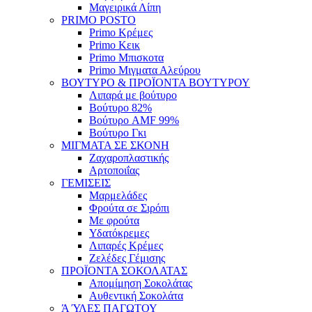
Μαγειρικά Λίπη
PRIMO POSTO
Primo Κρέμες
Primo Κεικ
Primo Μπισκοτα
Primo Μιγματα Αλεύρου
ΒΟΥΤΥΡΟ & ΠΡΟΪΟΝΤΑ ΒΟΥΤΥΡΟΥ
Λιπαρά με βούτυρο
Βούτυρο 82%
Βούτυρο AMF 99%
Βούτυρο Γκι
ΜΙΓΜΑΤΑ ΣΕ ΣΚΟΝΗ
Ζαχαροπλαστικής
Αρτοποιΐας
ΓΕΜΙΣΕΙΣ
Μαρμελάδες
Φρούτα σε Σιρόπι
Με φρούτα
Υδατόκρεμες
Λιπαρές Κρέμες
Ζελέδες Γέμισης
ΠΡΟΪΟΝΤΑ ΣΟΚΟΛΑΤΑΣ
Απομίμηση Σοκολάτας
Αυθεντική Σοκολάτα
Ά ΎΛΕΣ ΠΑΓΩΤΟΥ