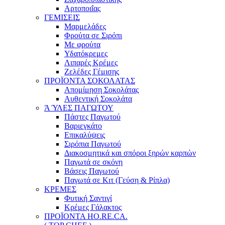
Αρτοποιΐας
ΓΕΜΙΣΕΙΣ
Μαρμελάδες
Φρούτα σε Σιρόπι
Με φρούτα
Υδατόκρεμες
Λιπαρές Κρέμες
Ζελέδες Γέμισης
ΠΡΟΪΟΝΤΑ ΣΟΚΟΛΑΤΑΣ
Απομίμηση Σοκολάτας
Αυθεντική Σοκολάτα
Ά ΎΛΕΣ ΠΑΓΩΤΟΥ
Πάστες Παγωτού
Βαριεγκάτο
Επικαλύψεις
Σιρόπια Παγωτού
Διακοσμητικά και σπόροι ξηρών καρπών
Παγωτά σε σκόνη
Βάσεις Παγωτού
Παγωτά σε Κιτ (Γεύση & Ρίπλα)
ΚΡΕΜΕΣ
Φυτική Σαντιγί
Κρέμες Γάλακτος
ΠΡΟΪΟΝΤΑ HO.RE.CA.