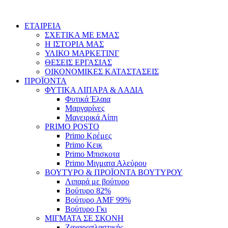
Skip
to
ΕΤΑΙΡΕΙΑ
content
ΣΧΕΤΙΚΑ ΜΕ ΕΜΑΣ
Η ΙΣΤΟΡΙΑ ΜΑΣ
ΥΛΙΚΟ ΜΑΡΚΕΤΙΝΓ
ΘΕΣΕΙΣ ΕΡΓΑΣΙΑΣ
ΟΙΚΟΝΟΜΙΚΕΣ ΚΑΤΑΣΤΑΣΕΙΣ
ΠΡΟΪΟΝΤΑ
ΦΥΤΙΚΑ ΛΙΠΑΡΑ & ΛΑΔΙΑ
Φυτικά Έλαια
Μαργαρίνες
Μαγειρικά Λίπη
PRIMO POSTO
Primo Κρέμες
Primo Κεικ
Primo Μπισκοτα
Primo Μιγματα Αλεύρου
ΒΟΥΤΥΡΟ & ΠΡΟΪΟΝΤΑ ΒΟΥΤΥΡΟΥ
Λιπαρά με βούτυρο
Βούτυρο 82%
Βούτυρο AMF 99%
Βούτυρο Γκι
ΜΙΓΜΑΤΑ ΣΕ ΣΚΟΝΗ
Ζαχαροπλαστικής