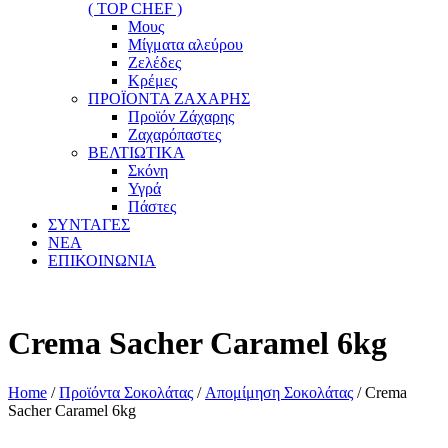
( TOP CHEF )
Μους
Μίγματα αλεύρου
Ζελέδες
Κρέμες
ΠΡΟΪΟΝΤΑ ΖΑΧΑΡΗΣ
Προϊόν Ζάχαρης
Ζαχαρόπαστες
ΒΕΛΤΙΩΤΙΚΑ
Σκόνη
Υγρά
Πάστες
ΣΥΝΤΑΓΕΣ
ΝΕΑ
ΕΠΙΚΟΙΝΩΝΙΑ
Crema Sacher Caramel 6kg
Home
/
Προϊόντα Σοκολάτας
/
Απομίμηση Σοκολάτας
/ Crema
Sacher Caramel 6kg