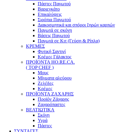
Πάστες Παγωτού
Βαριεγκάτο
Επικαλύψεις
Σιρόπια Παγωτού
Διακοσμητικά και σπόροι ξηρών καρπών
Παγωτά σε σκόνη
Βάσεις Παγωτού
Παγωτά σε Κιτ (Γεύση & Ρίπλα)
ΚΡΕΜΕΣ
Φυτική Σαντιγί
Κρέμες Γάλακτος
ΠΡΟΪΟΝΤΑ HO.RE.CA.
( TOP CHEF )
Μους
Μίγματα αλεύρου
Ζελέδες
Κρέμες
ΠΡΟΪΟΝΤΑ ΖΑΧΑΡΗΣ
Προϊόν Ζάχαρης
Ζαχαρόπαστες
ΒΕΛΤΙΩΤΙΚΑ
Σκόνη
Υγρά
Πάστες
ΣΥΝΤΑΓΕΣ