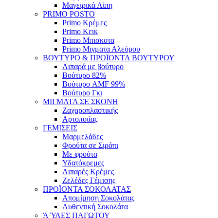
Μαγειρικά Λίπη
PRIMO POSTO
Primo Κρέμες
Primo Κεικ
Primo Μπισκοτα
Primo Μιγματα Αλεύρου
ΒΟΥΤΥΡΟ & ΠΡΟΪΟΝΤΑ ΒΟΥΤΥΡΟΥ
Λιπαρά με βούτυρο
Βούτυρο 82%
Βούτυρο AMF 99%
Βούτυρο Γκι
ΜΙΓΜΑΤΑ ΣΕ ΣΚΟΝΗ
Ζαχαροπλαστικής
Αρτοποιΐας
ΓΕΜΙΣΕΙΣ
Μαρμελάδες
Φρούτα σε Σιρόπι
Με φρούτα
Υδατόκρεμες
Λιπαρές Κρέμες
Ζελέδες Γέμισης
ΠΡΟΪΟΝΤΑ ΣΟΚΟΛΑΤΑΣ
Απομίμηση Σοκολάτας
Αυθεντική Σοκολάτα
Ά ΎΛΕΣ ΠΑΓΩΤΟΥ