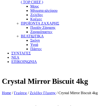
( TOP CHEF )
Μους
Μίγματα αλεύρου
Ζελέδες
Κρέμες
ΠΡΟΪΟΝΤΑ ΖΑΧΑΡΗΣ
Προϊόν Ζάχαρης
Ζαχαρόπαστες
ΒΕΛΤΙΩΤΙΚΑ
Σκόνη
Υγρά
Πάστες
ΣΥΝΤΑΓΕΣ
ΝΕΑ
ΕΠΙΚΟΙΝΩΝΙΑ
Crystal Mirror Biscuit 4kg
Home
/
Γεμίσεις
/
Ζελέδες Γέμισης
/ Crystal Mirror Biscuit 4kg