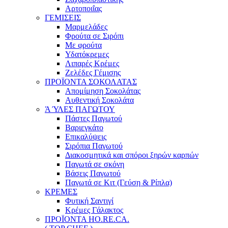
Αρτοποιΐας
ΓΕΜΙΣΕΙΣ
Μαρμελάδες
Φρούτα σε Σιρόπι
Με φρούτα
Υδατόκρεμες
Λιπαρές Κρέμες
Ζελέδες Γέμισης
ΠΡΟΪΟΝΤΑ ΣΟΚΟΛΑΤΑΣ
Απομίμηση Σοκολάτας
Αυθεντική Σοκολάτα
Ά ΎΛΕΣ ΠΑΓΩΤΟΥ
Πάστες Παγωτού
Βαριεγκάτο
Επικαλύψεις
Σιρόπια Παγωτού
Διακοσμητικά και σπόροι ξηρών καρπών
Παγωτά σε σκόνη
Βάσεις Παγωτού
Παγωτά σε Κιτ (Γεύση & Ρίπλα)
ΚΡΕΜΕΣ
Φυτική Σαντιγί
Κρέμες Γάλακτος
ΠΡΟΪΟΝΤΑ HO.RE.CA.