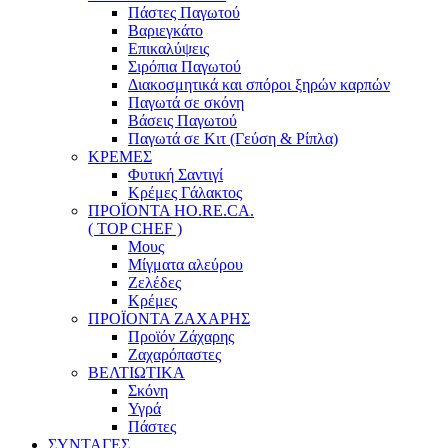
Πάστες Παγωτού
Βαριεγκάτο
Επικαλύψεις
Σιρόπια Παγωτού
Διακοσμητικά και σπόροι ξηρών καρπών
Παγωτά σε σκόνη
Βάσεις Παγωτού
Παγωτά σε Κιτ (Γεύση & Ρίπλα)
ΚΡΕΜΕΣ
Φυτική Σαντιγί
Κρέμες Γάλακτος
ΠΡΟΪΟΝΤΑ HO.RE.CA.
( TOP CHEF )
Μους
Μίγματα αλεύρου
Ζελέδες
Κρέμες
ΠΡΟΪΟΝΤΑ ΖΑΧΑΡΗΣ
Προϊόν Ζάχαρης
Ζαχαρόπαστες
ΒΕΛΤΙΩΤΙΚΑ
Σκόνη
Υγρά
Πάστες
ΣΥΝΤΑΓΕΣ