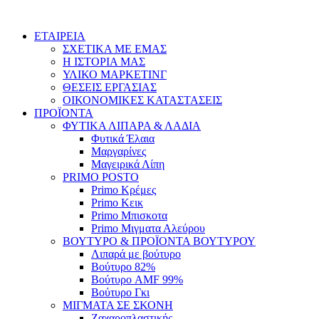
Skip
to
ΕΤΑΙΡΕΙΑ
content
ΣΧΕΤΙΚΑ ΜΕ ΕΜΑΣ
Η ΙΣΤΟΡΙΑ ΜΑΣ
ΥΛΙΚΟ ΜΑΡΚΕΤΙΝΓ
ΘΕΣΕΙΣ ΕΡΓΑΣΙΑΣ
ΟΙΚΟΝΟΜΙΚΕΣ ΚΑΤΑΣΤΑΣΕΙΣ
ΠΡΟΪΟΝΤΑ
ΦΥΤΙΚΑ ΛΙΠΑΡΑ & ΛΑΔΙΑ
Φυτικά Έλαια
Μαργαρίνες
Μαγειρικά Λίπη
PRIMO POSTO
Primo Κρέμες
Primo Κεικ
Primo Μπισκοτα
Primo Μιγματα Αλεύρου
ΒΟΥΤΥΡΟ & ΠΡΟΪΟΝΤΑ ΒΟΥΤΥΡΟΥ
Λιπαρά με βούτυρο
Βούτυρο 82%
Βούτυρο AMF 99%
Βούτυρο Γκι
ΜΙΓΜΑΤΑ ΣΕ ΣΚΟΝΗ
Ζαχαροπλαστικής