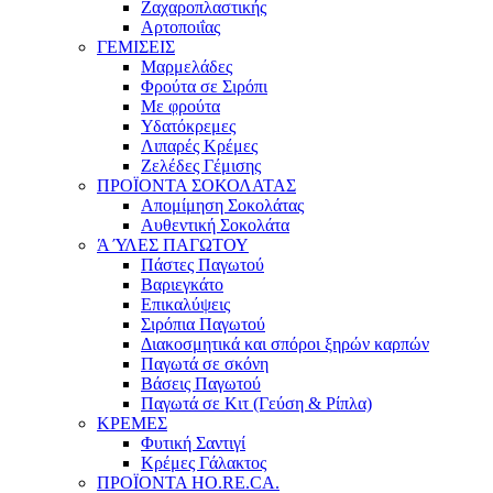
Ζαχαροπλαστικής
Αρτοποιΐας
ΓΕΜΙΣΕΙΣ
Μαρμελάδες
Φρούτα σε Σιρόπι
Με φρούτα
Υδατόκρεμες
Λιπαρές Κρέμες
Ζελέδες Γέμισης
ΠΡΟΪΟΝΤΑ ΣΟΚΟΛΑΤΑΣ
Απομίμηση Σοκολάτας
Αυθεντική Σοκολάτα
Ά ΎΛΕΣ ΠΑΓΩΤΟΥ
Πάστες Παγωτού
Βαριεγκάτο
Επικαλύψεις
Σιρόπια Παγωτού
Διακοσμητικά και σπόροι ξηρών καρπών
Παγωτά σε σκόνη
Βάσεις Παγωτού
Παγωτά σε Κιτ (Γεύση & Ρίπλα)
ΚΡΕΜΕΣ
Φυτική Σαντιγί
Κρέμες Γάλακτος
ΠΡΟΪΟΝΤΑ HO.RE.CA.