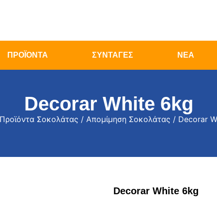
ΠΡΟΪΟΝΤΑ
ΣΥΝΤΑΓΕΣ
ΝΕΑ
Decorar White 6kg
Προϊόντα Σοκολάτας
/
Απομίμηση Σοκολάτας
/ Decorar W
Decorar White 6kg