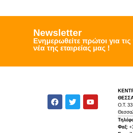
Νewsletter
Ενημερωθείτε πρώτοι για τι
νέα της εταιρείας μας !
ΚΕΝΤ
ΘΕΣΣ
O.T. 33
Θεσσαλ
Τηλέφ
Φαξ
: 