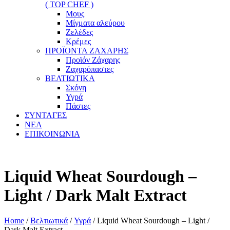
( TOP CHEF )
Μους
Μίγματα αλεύρου
Ζελέδες
Κρέμες
ΠΡΟΪΟΝΤΑ ΖΑΧΑΡΗΣ
Προϊόν Ζάχαρης
Ζαχαρόπαστες
ΒΕΛΤΙΩΤΙΚΑ
Σκόνη
Υγρά
Πάστες
ΣΥΝΤΑΓΕΣ
ΝΕΑ
ΕΠΙΚΟΙΝΩΝΙΑ
Liquid Wheat Sourdough –
Light / Dark Malt Extract
Home
/
Βελτιωτικά
/
Υγρά
/ Liquid Wheat Sourdough – Light /
Dark Malt Extract