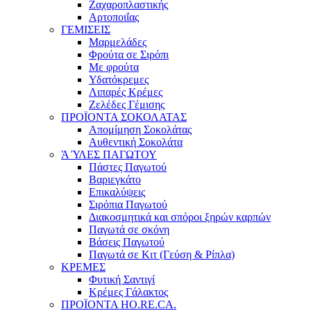
Ζαχαροπλαστικής
Αρτοποιΐας
ΓΕΜΙΣΕΙΣ
Μαρμελάδες
Φρούτα σε Σιρόπι
Με φρούτα
Υδατόκρεμες
Λιπαρές Κρέμες
Ζελέδες Γέμισης
ΠΡΟΪΟΝΤΑ ΣΟΚΟΛΑΤΑΣ
Απομίμηση Σοκολάτας
Αυθεντική Σοκολάτα
Ά ΎΛΕΣ ΠΑΓΩΤΟΥ
Πάστες Παγωτού
Βαριεγκάτο
Επικαλύψεις
Σιρόπια Παγωτού
Διακοσμητικά και σπόροι ξηρών καρπών
Παγωτά σε σκόνη
Βάσεις Παγωτού
Παγωτά σε Κιτ (Γεύση & Ρίπλα)
ΚΡΕΜΕΣ
Φυτική Σαντιγί
Κρέμες Γάλακτος
ΠΡΟΪΟΝΤΑ HO.RE.CA.