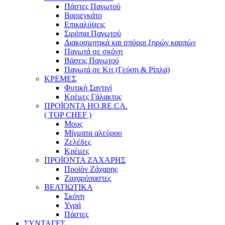
Πάστες Παγωτού
Βαριεγκάτο
Επικαλύψεις
Σιρόπια Παγωτού
Διακοσμητικά και σπόροι ξηρών καρπών
Παγωτά σε σκόνη
Βάσεις Παγωτού
Παγωτά σε Κιτ (Γεύση & Ρίπλα)
ΚΡΕΜΕΣ
Φυτική Σαντιγί
Κρέμες Γάλακτος
ΠΡΟΪΟΝΤΑ HO.RE.CA.
( TOP CHEF )
Μους
Μίγματα αλεύρου
Ζελέδες
Κρέμες
ΠΡΟΪΟΝΤΑ ΖΑΧΑΡΗΣ
Προϊόν Ζάχαρης
Ζαχαρόπαστες
ΒΕΛΤΙΩΤΙΚΑ
Σκόνη
Υγρά
Πάστες
ΣΥΝΤΑΓΕΣ