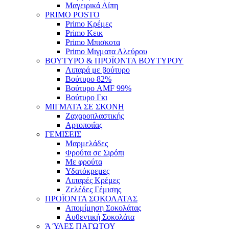
Μαγειρικά Λίπη
PRIMO POSTO
Primo Κρέμες
Primo Κεικ
Primo Μπισκοτα
Primo Μιγματα Αλεύρου
ΒΟΥΤΥΡΟ & ΠΡΟΪΟΝΤΑ ΒΟΥΤΥΡΟΥ
Λιπαρά με βούτυρο
Βούτυρο 82%
Βούτυρο AMF 99%
Βούτυρο Γκι
ΜΙΓΜΑΤΑ ΣΕ ΣΚΟΝΗ
Ζαχαροπλαστικής
Αρτοποιΐας
ΓΕΜΙΣΕΙΣ
Μαρμελάδες
Φρούτα σε Σιρόπι
Με φρούτα
Υδατόκρεμες
Λιπαρές Κρέμες
Ζελέδες Γέμισης
ΠΡΟΪΟΝΤΑ ΣΟΚΟΛΑΤΑΣ
Απομίμηση Σοκολάτας
Αυθεντική Σοκολάτα
Ά ΎΛΕΣ ΠΑΓΩΤΟΥ