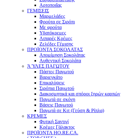
Αρτοποιΐας
ΓΕΜΙΣΕΙΣ
Μαρμελάδες
Φρούτα σε Σιρόπι
Με φρούτα
Υδατόκρεμες
Λιπαρές Κρέμες
Ζελέδες Γέμισης
ΠΡΟΪΟΝΤΑ ΣΟΚΟΛΑΤΑΣ
Απομίμηση Σοκολάτας
Αυθεντική Σοκολάτα
Ά ΎΛΕΣ ΠΑΓΩΤΟΥ
Πάστες Παγωτού
Βαριεγκάτο
Επικαλύψεις
Σιρόπια Παγωτού
Διακοσμητικά και σπόροι ξηρών καρπών
Παγωτά σε σκόνη
Βάσεις Παγωτού
Παγωτά σε Κιτ (Γεύση & Ρίπλα)
ΚΡΕΜΕΣ
Φυτική Σαντιγί
Κρέμες Γάλακτος
ΠΡΟΪΟΝΤΑ HO.RE.CA.