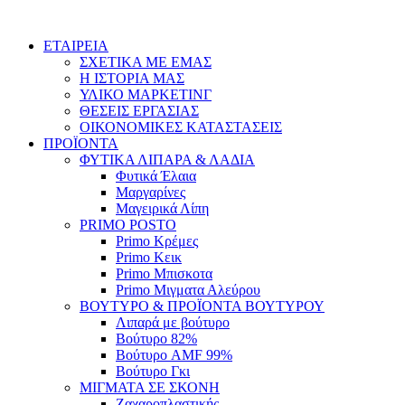
Skip
to
ΕΤΑΙΡΕΙΑ
content
ΣΧΕΤΙΚΑ ΜΕ ΕΜΑΣ
Η ΙΣΤΟΡΙΑ ΜΑΣ
ΥΛΙΚΟ ΜΑΡΚΕΤΙΝΓ
ΘΕΣΕΙΣ ΕΡΓΑΣΙΑΣ
ΟΙΚΟΝΟΜΙΚΕΣ ΚΑΤΑΣΤΑΣΕΙΣ
ΠΡΟΪΟΝΤΑ
ΦΥΤΙΚΑ ΛΙΠΑΡΑ & ΛΑΔΙΑ
Φυτικά Έλαια
Μαργαρίνες
Μαγειρικά Λίπη
PRIMO POSTO
Primo Κρέμες
Primo Κεικ
Primo Μπισκοτα
Primo Μιγματα Αλεύρου
ΒΟΥΤΥΡΟ & ΠΡΟΪΟΝΤΑ ΒΟΥΤΥΡΟΥ
Λιπαρά με βούτυρο
Βούτυρο 82%
Βούτυρο AMF 99%
Βούτυρο Γκι
ΜΙΓΜΑΤΑ ΣΕ ΣΚΟΝΗ
Ζαχαροπλαστικής