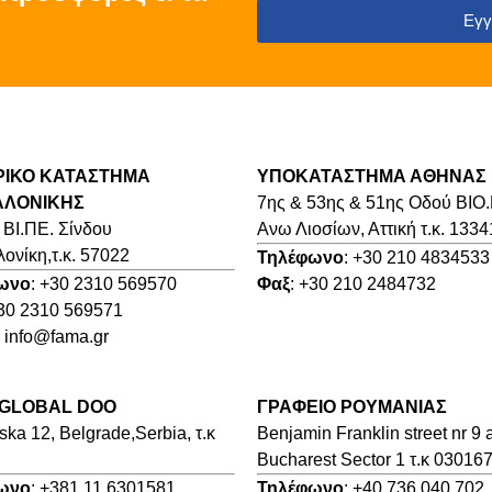
Εγγ
ΡΙΚΟ ΚΑΤΑΣΤΗΜΑ
ΥΠΟΚΑΤΑΣΤΗΜΑ ΑΘΗΝΑΣ
ΑΛΟΝΙΚΗΣ
7ης & 53ης & 51ης Οδού ΒΙΟ
 ΒΙ.ΠΕ. Σίνδου
Ανω Λιοσίων, Αττική τ.κ. 1334
ονίκη,τ.κ. 57022
Τηλέφωνο
: +30 210 4834533
ωνο
: +30 2310 569570
Φαξ
: +30 210 2484732
+30 2310 569571
: info@fama.gr
 GLOBAL DOO
ΓΡΑΦΕΙΟ ΡΟΥΜΑΝΙΑΣ
ka 12, Belgrade,Serbia, τ.κ
Benjamin Franklin street nr 9 
Bucharest Sector 1 τ.κ 03016
ωνο
: +381 11 6301581
Τηλέφωνο
: +40 736 040 702