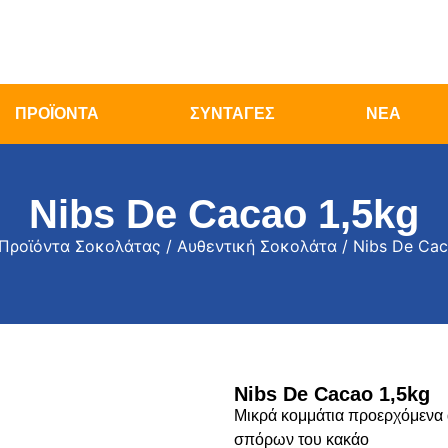
ΠΡΟΪΟΝΤΑ
ΣΥΝΤΑΓΕΣ
ΝΕΑ
Nibs De Cacao 1,5kg
Προϊόντα Σοκολάτας
/
Αυθεντική Σοκολάτα
/ Nibs De Cac
Nibs De Cacao 1,5kg
Μικρά κομμάτια προερχόμενα 
σπόρων του κακάο