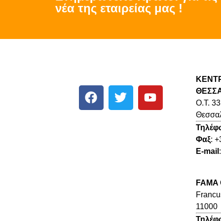
νέα της εταιρείας μας !
ΚΕΝΤ
ΘΕΣΣ
O.T. 33
Θεσσαλ
Τηλέφ
Φαξ
: 
E-mail
FAMA
Francus
11000
Τηλέφ