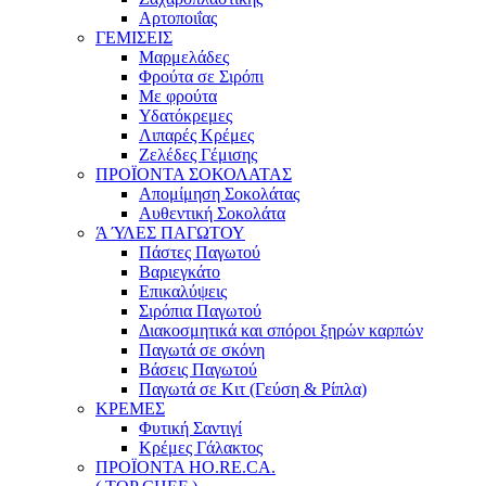
Αρτοποιΐας
ΓΕΜΙΣΕΙΣ
Μαρμελάδες
Φρούτα σε Σιρόπι
Με φρούτα
Υδατόκρεμες
Λιπαρές Κρέμες
Ζελέδες Γέμισης
ΠΡΟΪΟΝΤΑ ΣΟΚΟΛΑΤΑΣ
Απομίμηση Σοκολάτας
Αυθεντική Σοκολάτα
Ά ΎΛΕΣ ΠΑΓΩΤΟΥ
Πάστες Παγωτού
Βαριεγκάτο
Επικαλύψεις
Σιρόπια Παγωτού
Διακοσμητικά και σπόροι ξηρών καρπών
Παγωτά σε σκόνη
Βάσεις Παγωτού
Παγωτά σε Κιτ (Γεύση & Ρίπλα)
ΚΡΕΜΕΣ
Φυτική Σαντιγί
Κρέμες Γάλακτος
ΠΡΟΪΟΝΤΑ HO.RE.CA.