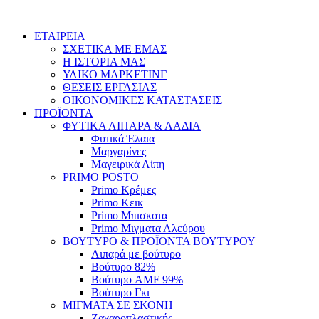
Skip
to
ΕΤΑΙΡΕΙΑ
content
ΣΧΕΤΙΚΑ ΜΕ ΕΜΑΣ
Η ΙΣΤΟΡΙΑ ΜΑΣ
ΥΛΙΚΟ ΜΑΡΚΕΤΙΝΓ
ΘΕΣΕΙΣ ΕΡΓΑΣΙΑΣ
ΟΙΚΟΝΟΜΙΚΕΣ ΚΑΤΑΣΤΑΣΕΙΣ
ΠΡΟΪΟΝΤΑ
ΦΥΤΙΚΑ ΛΙΠΑΡΑ & ΛΑΔΙΑ
Φυτικά Έλαια
Μαργαρίνες
Μαγειρικά Λίπη
PRIMO POSTO
Primo Κρέμες
Primo Κεικ
Primo Μπισκοτα
Primo Μιγματα Αλεύρου
ΒΟΥΤΥΡΟ & ΠΡΟΪΟΝΤΑ ΒΟΥΤΥΡΟΥ
Λιπαρά με βούτυρο
Βούτυρο 82%
Βούτυρο AMF 99%
Βούτυρο Γκι
ΜΙΓΜΑΤΑ ΣΕ ΣΚΟΝΗ
Ζαχαροπλαστικής