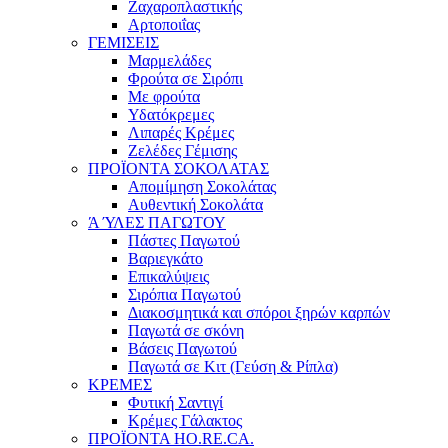
Ζαχαροπλαστικής
Αρτοποιΐας
ΓΕΜΙΣΕΙΣ
Μαρμελάδες
Φρούτα σε Σιρόπι
Με φρούτα
Υδατόκρεμες
Λιπαρές Κρέμες
Ζελέδες Γέμισης
ΠΡΟΪΟΝΤΑ ΣΟΚΟΛΑΤΑΣ
Απομίμηση Σοκολάτας
Αυθεντική Σοκολάτα
Ά ΎΛΕΣ ΠΑΓΩΤΟΥ
Πάστες Παγωτού
Βαριεγκάτο
Επικαλύψεις
Σιρόπια Παγωτού
Διακοσμητικά και σπόροι ξηρών καρπών
Παγωτά σε σκόνη
Βάσεις Παγωτού
Παγωτά σε Κιτ (Γεύση & Ρίπλα)
ΚΡΕΜΕΣ
Φυτική Σαντιγί
Κρέμες Γάλακτος
ΠΡΟΪΟΝΤΑ HO.RE.CA.