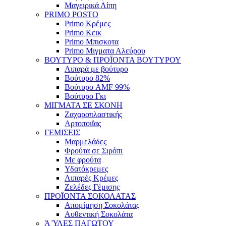
Μαγειρικά Λίπη
PRIMO POSTO
Primo Κρέμες
Primo Κεικ
Primo Μπισκοτα
Primo Μιγματα Αλεύρου
ΒΟΥΤΥΡΟ & ΠΡΟΪΟΝΤΑ ΒΟΥΤΥΡΟΥ
Λιπαρά με βούτυρο
Βούτυρο 82%
Βούτυρο AMF 99%
Βούτυρο Γκι
ΜΙΓΜΑΤΑ ΣΕ ΣΚΟΝΗ
Ζαχαροπλαστικής
Αρτοποιΐας
ΓΕΜΙΣΕΙΣ
Μαρμελάδες
Φρούτα σε Σιρόπι
Με φρούτα
Υδατόκρεμες
Λιπαρές Κρέμες
Ζελέδες Γέμισης
ΠΡΟΪΟΝΤΑ ΣΟΚΟΛΑΤΑΣ
Απομίμηση Σοκολάτας
Αυθεντική Σοκολάτα
Ά ΎΛΕΣ ΠΑΓΩΤΟΥ