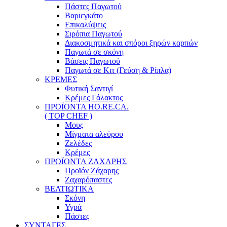
Πάστες Παγωτού
Βαριεγκάτο
Επικαλύψεις
Σιρόπια Παγωτού
Διακοσμητικά και σπόροι ξηρών καρπών
Παγωτά σε σκόνη
Βάσεις Παγωτού
Παγωτά σε Κιτ (Γεύση & Ρίπλα)
ΚΡΕΜΕΣ
Φυτική Σαντιγί
Κρέμες Γάλακτος
ΠΡΟΪΟΝΤΑ HO.RE.CA.
( TOP CHEF )
Μους
Μίγματα αλεύρου
Ζελέδες
Κρέμες
ΠΡΟΪΟΝΤΑ ΖΑΧΑΡΗΣ
Προϊόν Ζάχαρης
Ζαχαρόπαστες
ΒΕΛΤΙΩΤΙΚΑ
Σκόνη
Υγρά
Πάστες
ΣΥΝΤΑΓΕΣ