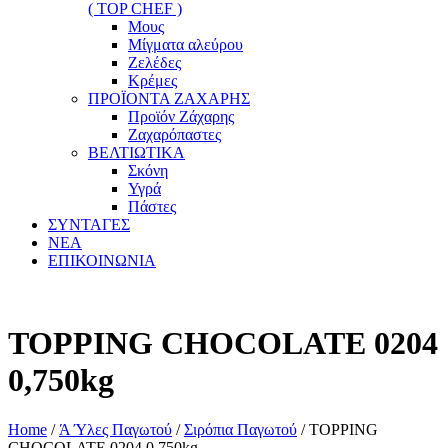
( TOP CHEF )
Μους
Μίγματα αλεύρου
Ζελέδες
Κρέμες
ΠΡΟΪΟΝΤΑ ΖΑΧΑΡΗΣ
Προϊόν Ζάχαρης
Ζαχαρόπαστες
ΒΕΛΤΙΩΤΙΚΑ
Σκόνη
Υγρά
Πάστες
ΣΥΝΤΑΓΕΣ
ΝΕΑ
ΕΠΙΚΟΙΝΩΝΙΑ
TOPPING CHOCOLATE 0204
0,750kg
Home
/
Ά Ύλες Παγωτού
/
Σιρόπια Παγωτού
/ TOPPING
CHOCOLATE 0204 0,750kg