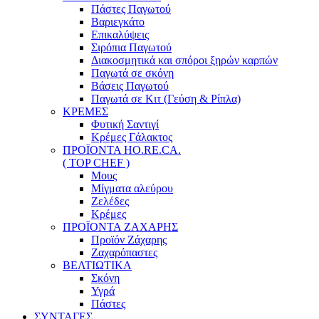
Πάστες Παγωτού
Βαριεγκάτο
Επικαλύψεις
Σιρόπια Παγωτού
Διακοσμητικά και σπόροι ξηρών καρπών
Παγωτά σε σκόνη
Βάσεις Παγωτού
Παγωτά σε Κιτ (Γεύση & Ρίπλα)
ΚΡΕΜΕΣ
Φυτική Σαντιγί
Κρέμες Γάλακτος
ΠΡΟΪΟΝΤΑ HO.RE.CA.
( TOP CHEF )
Μους
Μίγματα αλεύρου
Ζελέδες
Κρέμες
ΠΡΟΪΟΝΤΑ ΖΑΧΑΡΗΣ
Προϊόν Ζάχαρης
Ζαχαρόπαστες
ΒΕΛΤΙΩΤΙΚΑ
Σκόνη
Υγρά
Πάστες
ΣΥΝΤΑΓΕΣ