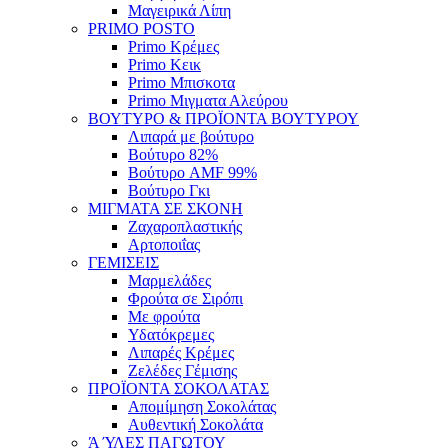
Μαγειρικά Λίπη
PRIMO POSTO
Primo Κρέμες
Primo Κεικ
Primo Μπισκοτα
Primo Μιγματα Αλεύρου
ΒΟΥΤΥΡΟ & ΠΡΟΪΟΝΤΑ ΒΟΥΤΥΡΟΥ
Λιπαρά με βούτυρο
Βούτυρο 82%
Βούτυρο AMF 99%
Βούτυρο Γκι
ΜΙΓΜΑΤΑ ΣΕ ΣΚΟΝΗ
Ζαχαροπλαστικής
Αρτοποιΐας
ΓΕΜΙΣΕΙΣ
Μαρμελάδες
Φρούτα σε Σιρόπι
Με φρούτα
Υδατόκρεμες
Λιπαρές Κρέμες
Ζελέδες Γέμισης
ΠΡΟΪΟΝΤΑ ΣΟΚΟΛΑΤΑΣ
Απομίμηση Σοκολάτας
Αυθεντική Σοκολάτα
Ά ΎΛΕΣ ΠΑΓΩΤΟΥ