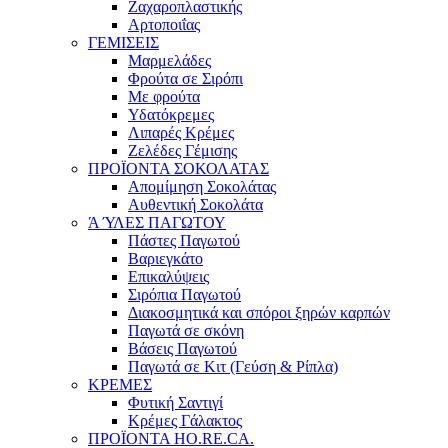
Ζαχαροπλαστικής
Αρτοποιΐας
ΓΕΜΙΣΕΙΣ
Μαρμελάδες
Φρούτα σε Σιρόπι
Με φρούτα
Υδατόκρεμες
Λιπαρές Κρέμες
Ζελέδες Γέμισης
ΠΡΟΪΟΝΤΑ ΣΟΚΟΛΑΤΑΣ
Απομίμηση Σοκολάτας
Αυθεντική Σοκολάτα
Ά ΎΛΕΣ ΠΑΓΩΤΟΥ
Πάστες Παγωτού
Βαριεγκάτο
Επικαλύψεις
Σιρόπια Παγωτού
Διακοσμητικά και σπόροι ξηρών καρπών
Παγωτά σε σκόνη
Βάσεις Παγωτού
Παγωτά σε Κιτ (Γεύση & Ρίπλα)
ΚΡΕΜΕΣ
Φυτική Σαντιγί
Κρέμες Γάλακτος
ΠΡΟΪΟΝΤΑ HO.RE.CA.