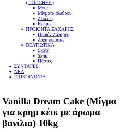
( TOP CHEF )
Μους
Μίγματα αλεύρου
Ζελέδες
Κρέμες
ΠΡΟΪΟΝΤΑ ΖΑΧΑΡΗΣ
Προϊόν Ζάχαρης
Ζαχαρόπαστες
ΒΕΛΤΙΩΤΙΚΑ
Σκόνη
Υγρά
Πάστες
ΣΥΝΤΑΓΕΣ
ΝΕΑ
ΕΠΙΚΟΙΝΩΝΙΑ
Vanilla Dream Cake (Μίγμα
για κρημ κέικ με άρωμα
βανίλια) 10kg