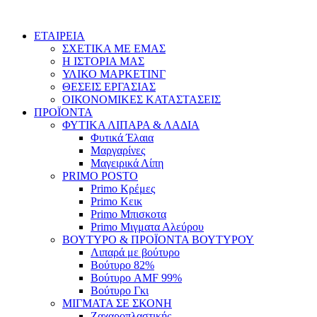
Skip
to
ΕΤΑΙΡΕΙΑ
content
ΣΧΕΤΙΚΑ ΜΕ ΕΜΑΣ
Η ΙΣΤΟΡΙΑ ΜΑΣ
ΥΛΙΚΟ ΜΑΡΚΕΤΙΝΓ
ΘΕΣΕΙΣ ΕΡΓΑΣΙΑΣ
ΟΙΚΟΝΟΜΙΚΕΣ ΚΑΤΑΣΤΑΣΕΙΣ
ΠΡΟΪΟΝΤΑ
ΦΥΤΙΚΑ ΛΙΠΑΡΑ & ΛΑΔΙΑ
Φυτικά Έλαια
Μαργαρίνες
Μαγειρικά Λίπη
PRIMO POSTO
Primo Κρέμες
Primo Κεικ
Primo Μπισκοτα
Primo Μιγματα Αλεύρου
ΒΟΥΤΥΡΟ & ΠΡΟΪΟΝΤΑ ΒΟΥΤΥΡΟΥ
Λιπαρά με βούτυρο
Βούτυρο 82%
Βούτυρο AMF 99%
Βούτυρο Γκι
ΜΙΓΜΑΤΑ ΣΕ ΣΚΟΝΗ
Ζαχαροπλαστικής