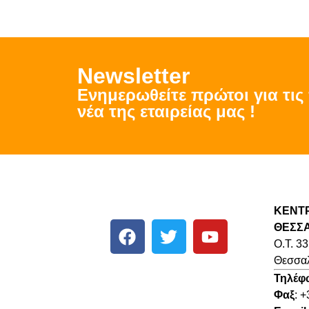
Νewsletter
Ενημερωθείτε πρώτοι για τι
νέα της εταιρείας μας !
ΚΕΝΤ
ΘΕΣΣ
O.T. 33
Θεσσαλ
Τηλέφ
Φαξ
: 