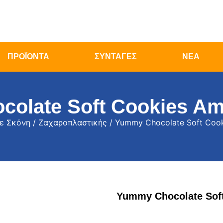
ΠΡΟΪΟΝΤΑ
ΣΥΝΤΑΓΕΣ
ΝΕΑ
olate Soft Cookies Ame
ε Σκόνη
/
Ζαχαροπλαστικής
/ Yummy Chocolate Soft Cook
Yummy Chocolate Soft