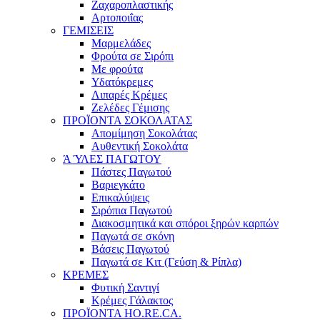
Ζαχαροπλαστικής
Αρτοποιΐας
ΓΕΜΙΣΕΙΣ
Μαρμελάδες
Φρούτα σε Σιρόπι
Με φρούτα
Υδατόκρεμες
Λιπαρές Κρέμες
Ζελέδες Γέμισης
ΠΡΟΪΟΝΤΑ ΣΟΚΟΛΑΤΑΣ
Απομίμηση Σοκολάτας
Αυθεντική Σοκολάτα
Ά ΎΛΕΣ ΠΑΓΩΤΟΥ
Πάστες Παγωτού
Βαριεγκάτο
Επικαλύψεις
Σιρόπια Παγωτού
Διακοσμητικά και σπόροι ξηρών καρπών
Παγωτά σε σκόνη
Βάσεις Παγωτού
Παγωτά σε Κιτ (Γεύση & Ρίπλα)
ΚΡΕΜΕΣ
Φυτική Σαντιγί
Κρέμες Γάλακτος
ΠΡΟΪΟΝΤΑ HO.RE.CA.