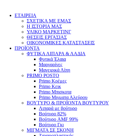
Skip
to
ΕΤΑΙΡΕΙΑ
content
ΣΧΕΤΙΚΑ ΜΕ ΕΜΑΣ
Η ΙΣΤΟΡΙΑ ΜΑΣ
ΥΛΙΚΟ ΜΑΡΚΕΤΙΝΓ
ΘΕΣΕΙΣ ΕΡΓΑΣΙΑΣ
ΟΙΚΟΝΟΜΙΚΕΣ ΚΑΤΑΣΤΑΣΕΙΣ
ΠΡΟΪΟΝΤΑ
ΦΥΤΙΚΑ ΛΙΠΑΡΑ & ΛΑΔΙΑ
Φυτικά Έλαια
Μαργαρίνες
Μαγειρικά Λίπη
PRIMO POSTO
Primo Κρέμες
Primo Κεικ
Primo Μπισκοτα
Primo Μιγματα Αλεύρου
ΒΟΥΤΥΡΟ & ΠΡΟΪΟΝΤΑ ΒΟΥΤΥΡΟΥ
Λιπαρά με βούτυρο
Βούτυρο 82%
Βούτυρο AMF 99%
Βούτυρο Γκι
ΜΙΓΜΑΤΑ ΣΕ ΣΚΟΝΗ
Ζαχαροπλαστικής