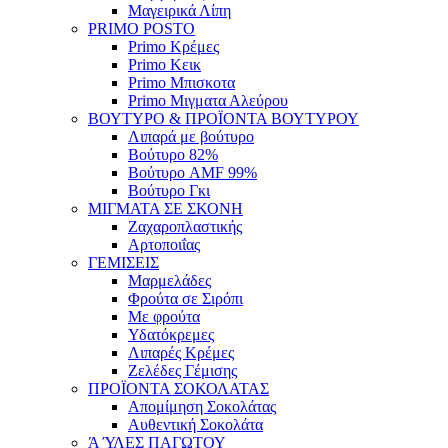
Μαγειρικά Λίπη
PRIMO POSTO
Primo Κρέμες
Primo Κεικ
Primo Μπισκοτα
Primo Μιγματα Αλεύρου
ΒΟΥΤΥΡΟ & ΠΡΟΪΟΝΤΑ ΒΟΥΤΥΡΟΥ
Λιπαρά με βούτυρο
Βούτυρο 82%
Βούτυρο AMF 99%
Βούτυρο Γκι
ΜΙΓΜΑΤΑ ΣΕ ΣΚΟΝΗ
Ζαχαροπλαστικής
Αρτοποιΐας
ΓΕΜΙΣΕΙΣ
Μαρμελάδες
Φρούτα σε Σιρόπι
Με φρούτα
Υδατόκρεμες
Λιπαρές Κρέμες
Ζελέδες Γέμισης
ΠΡΟΪΟΝΤΑ ΣΟΚΟΛΑΤΑΣ
Απομίμηση Σοκολάτας
Αυθεντική Σοκολάτα
Ά ΎΛΕΣ ΠΑΓΩΤΟΥ