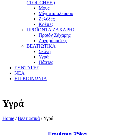
( TOP CHEF )
Μους
Μίγματα αλεύρου
Ζελέδες
Κρέμες
ΠΡΟΪΟΝΤΑ ΖΑΧΑΡΗΣ
Προϊόν Ζάχαρης
Ζαχαρόπαστες
ΒΕΛΤΙΩΤΙΚΑ
Σκόνη
Υγρά
Πάστες
ΣΥΝΤΑΓΕΣ
ΝΕΑ
ΕΠΙΚΟΙΝΩΝΙΑ
Υγρά
Home
/
Βελτιωτικά
/ Υγρά
Emulgan 25kg