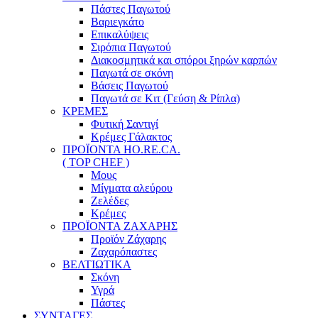
Πάστες Παγωτού
Βαριεγκάτο
Επικαλύψεις
Σιρόπια Παγωτού
Διακοσμητικά και σπόροι ξηρών καρπών
Παγωτά σε σκόνη
Βάσεις Παγωτού
Παγωτά σε Κιτ (Γεύση & Ρίπλα)
ΚΡΕΜΕΣ
Φυτική Σαντιγί
Κρέμες Γάλακτος
ΠΡΟΪΟΝΤΑ HO.RE.CA.
( TOP CHEF )
Μους
Μίγματα αλεύρου
Ζελέδες
Κρέμες
ΠΡΟΪΟΝΤΑ ΖΑΧΑΡΗΣ
Προϊόν Ζάχαρης
Ζαχαρόπαστες
ΒΕΛΤΙΩΤΙΚΑ
Σκόνη
Υγρά
Πάστες
ΣΥΝΤΑΓΕΣ