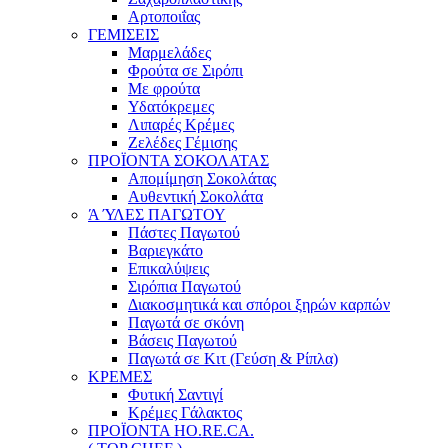
Αρτοποιΐας
ΓΕΜΙΣΕΙΣ
Μαρμελάδες
Φρούτα σε Σιρόπι
Με φρούτα
Υδατόκρεμες
Λιπαρές Κρέμες
Ζελέδες Γέμισης
ΠΡΟΪΟΝΤΑ ΣΟΚΟΛΑΤΑΣ
Απομίμηση Σοκολάτας
Αυθεντική Σοκολάτα
Ά ΎΛΕΣ ΠΑΓΩΤΟΥ
Πάστες Παγωτού
Βαριεγκάτο
Επικαλύψεις
Σιρόπια Παγωτού
Διακοσμητικά και σπόροι ξηρών καρπών
Παγωτά σε σκόνη
Βάσεις Παγωτού
Παγωτά σε Κιτ (Γεύση & Ρίπλα)
ΚΡΕΜΕΣ
Φυτική Σαντιγί
Κρέμες Γάλακτος
ΠΡΟΪΟΝΤΑ HO.RE.CA.